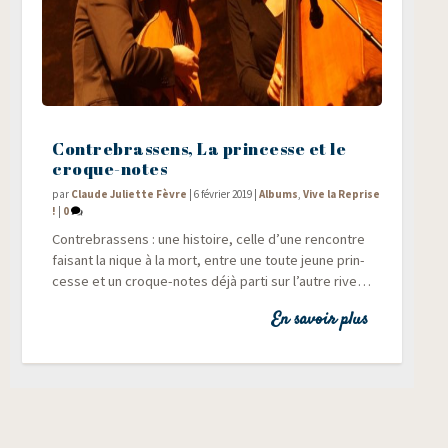
Contrebrassens, La princesse et le
croque-notes
par
Claude Juliette Fèvre
|
6 février 2019
|
Albums
,
Vive la Reprise
!
|
0
Contre­bras­sens : une his­toire, celle d’une ren­contre
fai­sant la nique à la mort, entre une toute jeune prin­
cesse et un croque-notes déjà par­ti sur l’autre rive…
En savoir plus