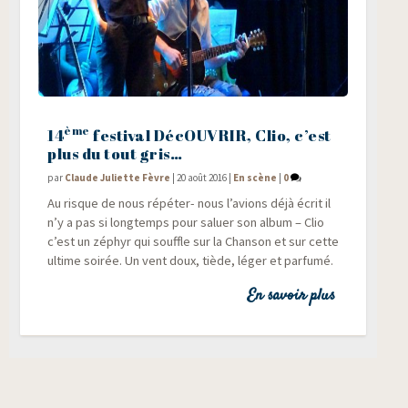
ème
14
festival DécOUVRIR, Clio, c’est
plus du tout gris…
par
Claude Juliette Fèvre
|
20 août 2016
|
En scène
|
0
Au risque de nous répé­ter- nous l’avions déjà écrit il
n’y a pas si long­temps pour saluer son album – Clio
c’est un zéphyr qui souffle sur la Chan­son et sur cette
ultime soi­rée. Un vent doux, tiède, léger et parfumé.
En savoir plus