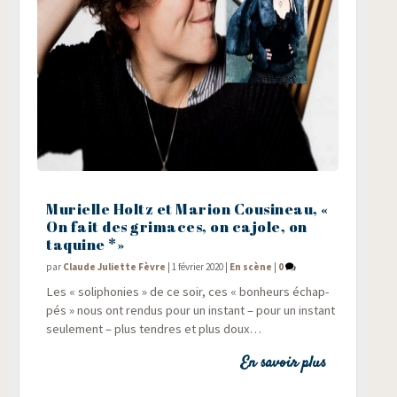
Murielle Holtz et Marion Cousineau, «
On fait des grimaces, on cajole, on
taquine *»
par
Claude Juliette Fèvre
|
1 février 2020
|
En scène
|
0
Les « soli­pho­nies » de ce soir, ces « bon­heurs échap­
pés » nous ont ren­dus pour un ins­tant – pour un ins­tant
seule­ment – plus tendres et plus doux…
En savoir plus