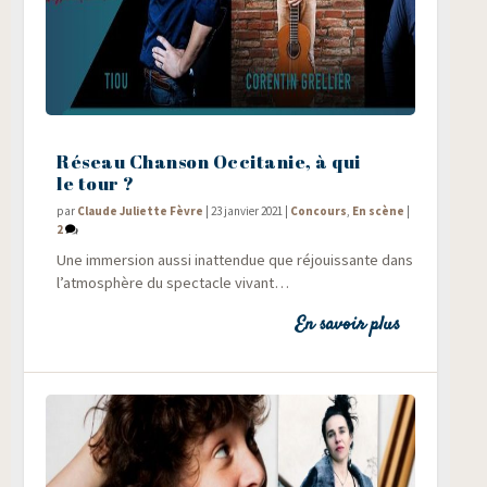
Réseau Chanson Occitanie, à qui
le tour ?
par
Claude Juliette Fèvre
|
23 janvier 2021
|
Concours
,
En scène
|
2
Une immer­sion aus­si inat­ten­due que réjouis­sante dans
l’atmosphère du spec­tacle vivant…
En savoir plus