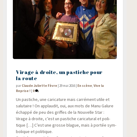
Virage à droite, un pastiche pour
la route
par
Claude Juliette Fèvre
|
29 mai 2016
|
En scène
,
Vive la
Reprise !
|
0
Un pas­tiche, une cari­ca­ture mais car­ré­ment utile et
salu­taire ! On applau­dit, oui, aux mots de Manu Galure
échap­pé de peu des griffes de la Nou­velle Star :
Virage à droite, c’est un pas­tiche cari­ca­tu­ral et poli­
tique […] C’est une grosse blague, mais à por­tée sym­
bo­lique et politique.