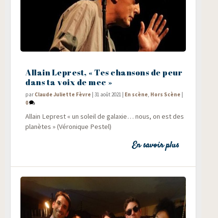
Allain Leprest, « Tes chansons de peur
dans ta voix de mec »
par
Claude Juliette Fèvre
|
31 août 2021
|
En scène
,
Hors Scène
|
0
Allain Leprest « un soleil de galaxie… nous, on est des
pla­nètes » (Véro­nique Pestel)
En savoir plus