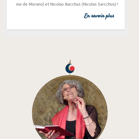
nie de Mora­no) et Nico­las Bac­chus (Nico­las Sarcchus) !
En savoir plus