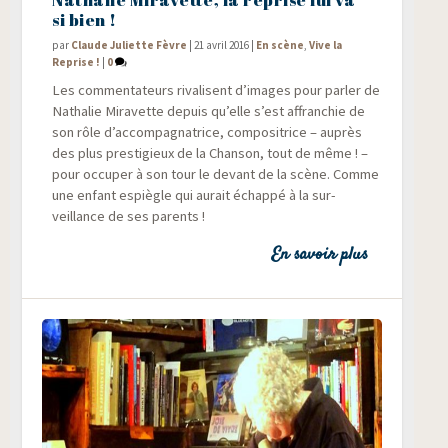
si bien !
par
Claude Juliette Fèvre
|
21 avril 2016
|
En scène
,
Vive la
Reprise !
|
0
Les com­men­ta­teurs riva­lisent d’images pour par­ler de
Natha­lie Mira­vette depuis qu’elle s’est affran­chie de
son rôle d’accompagnatrice, com­po­si­trice – auprès
des plus pres­ti­gieux de la Chan­son, tout de même ! –
pour occu­per à son tour le devant de la scène. Comme
une enfant espiègle qui aurait échap­pé à la sur­
veillance de ses parents !
En savoir plus