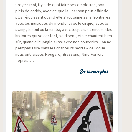
Croyez-moi, il y a de quoi faire ses emplettes, son
plein de cad­dy, avec ce que la Chan­son peut offrir de
plus réjouis­sant quand elle s’acoquine sans fron­tières
avec les musiques du monde, avec le cirque, avec le
swing, la soul ou la rum­ba, avec tou­jours et encore des
his­toires qui se content, se disent, et se chantent bien
sûr, quand elle jongle aus­si avec nos sou­ve­nirs – on ne
peut pas faire sans les chan­teurs morts – ceux que
nous ont lais­sés Nou­ga­ro, Bras­sens, Nino Fer­rer,
Leprest…
En savoir plus