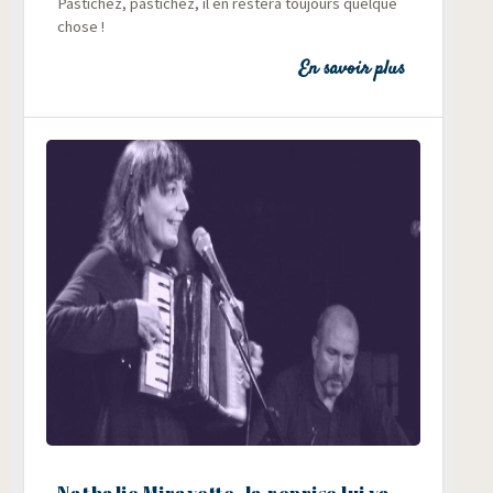
Pas­ti­chez, pas­ti­chez, il en res­te­ra tou­jours quelque
chose !
En savoir plus
Nathalie Miravette, la reprise lui va