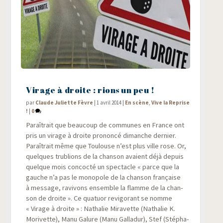
Virage à droite : rions un peu !
par
Claude Juliette Fèvre
|
1 avril 2014
|
En scène
,
Vive la Reprise
!
|
0
Paraî­trait que beau­coup de com­munes en France ont
pris un virage à droite pro­non­cé dimanche der­nier.
Paraî­trait même que Tou­louse n’est plus ville rose. Or,
quelques tru­blions de la chan­son avaient déjà depuis
quelque mois concoc­té un spec­tacle « parce que la
gauche n’a pas le mono­pole de la chan­son fran­çaise
à mes­sage, ravi­vons ensemble la flamme de la chan­
son de droite ». Ce qua­tuor revi­go­rant se nomme
« Virage à droite » : Natha­lie Mira­vette (Natha­lie K.
Mori­vette), Manu Galure (Manu Gal­la­dur), Stef (Sté­pha­