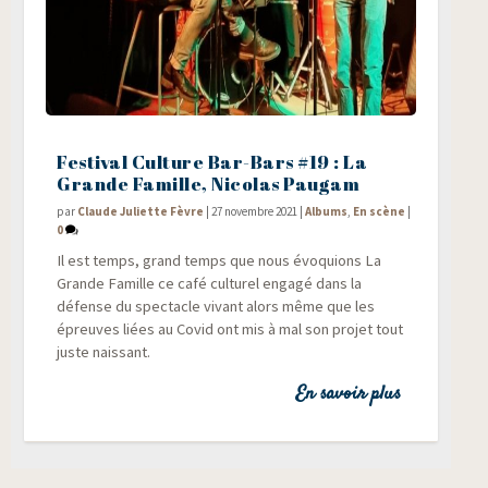
Festival Culture Bar-Bars #19 : La
Grande Famille, Nicolas Paugam
par
Claude Juliette Fèvre
|
27 novembre 2021
|
Albums
,
En scène
|
0
Il est temps, grand temps que nous évo­quions La
Grande Famille ce café cultu­rel enga­gé dans la
défense du spec­tacle vivant alors même que les
épreuves liées au Covid ont mis à mal son pro­jet tout
juste naissant.
En savoir plus