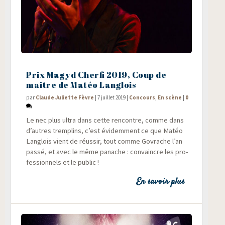
Prix Magyd Cherfi 2019, Coup de
maître de Matéo Langlois
par
Claude Juliette Fèvre
|
7 juillet 2019
|
Concours
,
En scène
|
0
Le nec plus ultra dans cette ren­contre, comme dans
d’autres trem­plins, c’est évi­dem­ment ce que Matéo
Lan­glois vient de réus­sir, tout comme Govrache l’an
pas­sé, et avec le même panache : convaincre les pro­
fes­sion­nels et le public !
En savoir plus