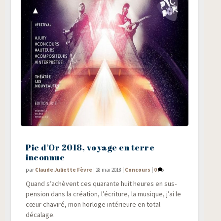
Pic d’Or 2018, voyage en terre
inconnue
par
Claude Juliette Fèvre
|
28 mai 2018
|
Concours
|
0
Quand s’achèvent ces qua­rante huit heures en sus­
pen­sion dans la créa­tion, l’écriture, la musique, j’ai le
cœur cha­vi­ré, mon hor­loge inté­rieure en total
décalage.