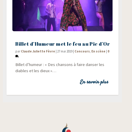
Billet d’Humeur met le feu au Pic d’Or
par
Claude Juliette Fèvre
|
27 mai 2019
|
Concours
,
En scène
|
0
Billet d’hu­meur : « Des chan­sons à faire dan­ser les
diables et les dieux »…
En savoir plus