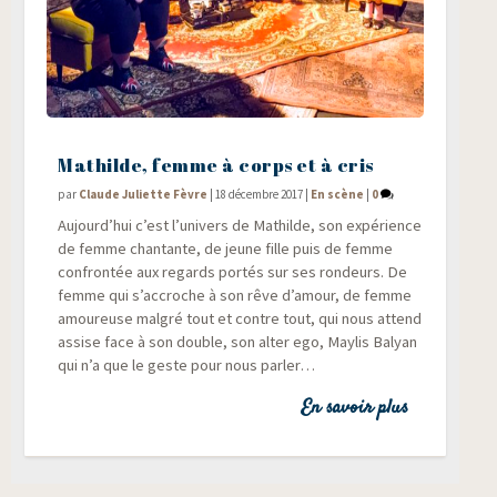
Mathilde, femme à corps et à cris
par
Claude Juliette Fèvre
|
18 décembre 2017
|
En scène
|
0
Aujourd’hui c’est l’univers de Mathilde, son expé­rience
de femme chan­tante, de jeune fille puis de femme
confron­tée aux regards por­tés sur ses ron­deurs. De
femme qui s’accroche à son rêve d’amour, de femme
amou­reuse mal­gré tout et contre tout, qui nous attend
assise face à son double, son alter ego, May­lis Balyan
qui n’a que le geste pour nous parler…
En savoir plus