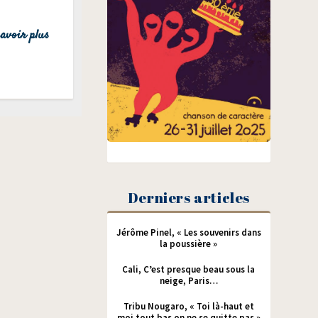
avoir plus
Derniers articles
Jérôme Pinel, « Les souvenirs dans
la poussière »
Cali, C’est presque beau sous la
neige, Paris…
Tribu Nougaro, « Toi là-haut et
moi tout bas on ne se quitte pas »