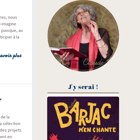
ures, nous
n ima­gine
s puisque, au
­ci­per à la
avoir plus
J'y serai !
s
 de la
a sélec­tion
 des pro­jets
tent en