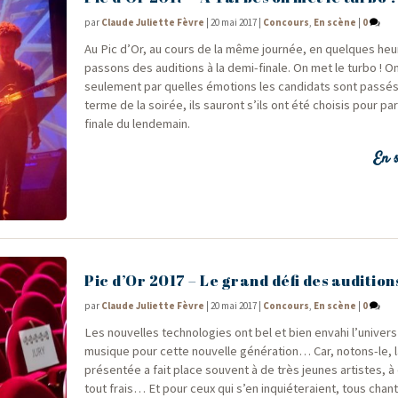
par
Claude Juliette Fèvre
|
20 mai 2017
|
Concours
,
En scène
|
0
Au Pic d’Or, au cours de la même jour­née, en quelques he
pas­sons des audi­tions à la demi-finale. On met le tur­bo ! O
seule­ment par quelles émo­tions les can­di­dats sont pas­sé
terme de la soi­rée, ils sau­ront s’ils ont été choi­sis pour par­ti
finale du lendemain.
En s
Pic d’Or 2017 – Le grand défi des audition
par
Claude Juliette Fèvre
|
20 mai 2017
|
Concours
,
En scène
|
0
Les nou­velles tech­no­lo­gies ont bel et bien enva­hi l’univers
musique pour cette nou­velle géné­ra­tion… Car, notons-le, l
pré­sen­tée a fait place sou­vent à de très jeunes artistes, à
tout frais… Et pour ceux qui s’en inquié­te­raient, tous chan