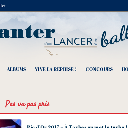
llet
ALBUMS
VIVE LA REPRISE !
CONCOURS
HO
Pas vu pas pris
Pic d’Or 2017 – À Tarbes on met le turbo !