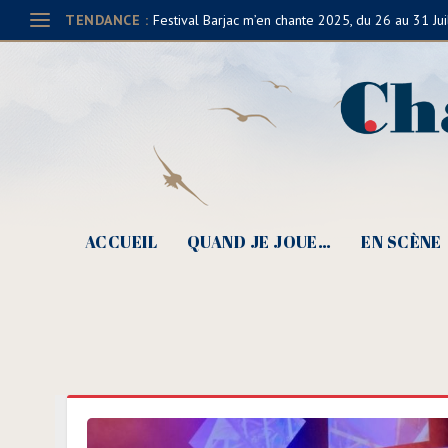
TENDANCE :
Festival Barjac m’en chante 2025, du 26 au 31 Jui
ACCUEIL
QUAND JE JOUE…
EN SCÈNE