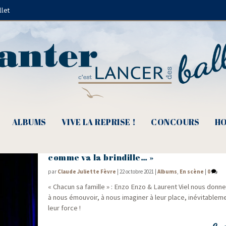
llet
Pascal Mathieu
ALBUMS
VIVE LA REPRISE !
CONCOURS
HO
Enzo Enzo & Laurent Viel, « Ainsi va la fam
comme va la brindille… »
par
Claude Juliette Fèvre
|
22 octobre 2021
|
Albums
,
En scène
|
0
« Cha­cun sa famille » : Enzo Enzo & Laurent Viel nous donnen
à nous émou­voir, à nous ima­gi­ner à leur place, inévi­ta­ble­
leur force !