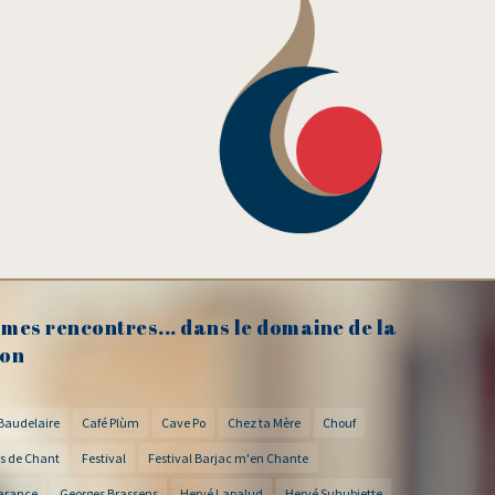
mes rencontres... dans le domaine de la
on
Baudelaire
Café Plùm
Cave Po
Chez ta Mère
Chouf
s de Chant
Festival
Festival Barjac m'en Chante
arance
Georges Brassens
Hervé Lapalud
Hervé Suhubiette