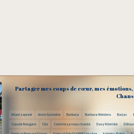
Partager mes coups de cœur, mes émotions, 
Chans
Allain Leprest
Anne Sylvestre
Barbara
Barbara Weldens
Barjac
Claude Nougaro
Clio
Comme ça nous chante
Davy Kilembe
Détour
Festival Bernard Dimey
Festival DécOUVRIR Concèze
Frédéric Bobin
G