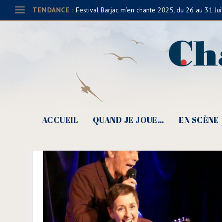
TENDANCE :
Festival Barjac m’en chante 2025, du 26 au 31 Jui
ACCUEIL
QUAND JE JOUE…
EN SCÈNE