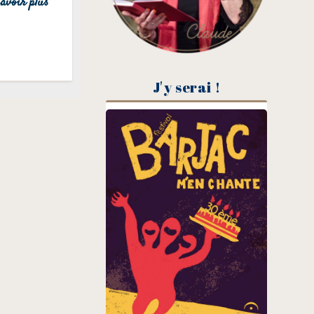
avoir plus
J'y serai !