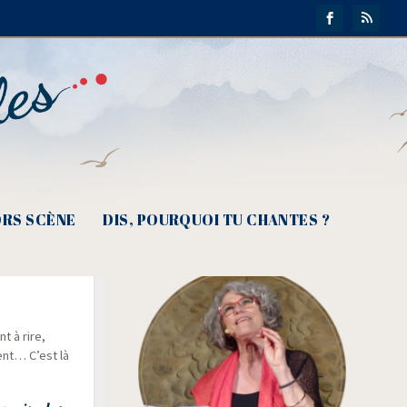
RS SCÈNE
DIS, POURQUOI TU CHANTES ?
ille
t à rire,
ment… C’est là