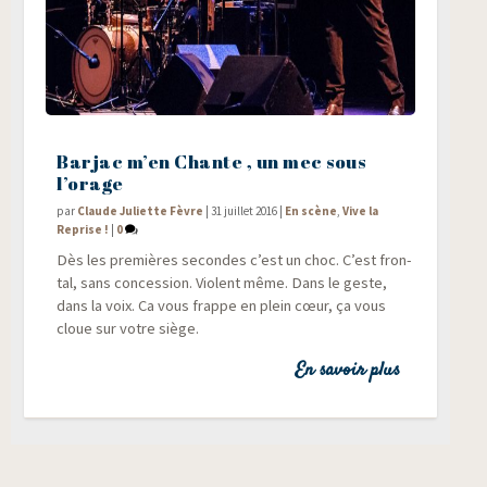
Barjac m’en Chante , un mec sous
l’orage
par
Claude Juliette Fèvre
|
31 juillet 2016
|
En scène
,
Vive la
Reprise !
|
0
Dès les pre­mières secondes c’est un choc. C’est fron­
tal, sans conces­sion. Violent même. Dans le geste,
dans la voix. Ca vous frappe en plein cœur, ça vous
cloue sur votre siège.
En savoir plus