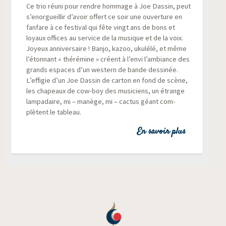
Ce trio réuni pour rendre hom­mage à Joe Das­sin, peut
s’enorgueillir d’avoir offert ce soir une ouver­ture en
fan­fare à ce fes­ti­val qui fête vingt ans de bons et
loyaux offices au ser­vice de la musique et de la voix.
Joyeux anni­ver­saire ! Ban­jo, kazoo, uku­lé­lé, et même
l’étonnant « thé­ré­mine » créent à l’envi l’ambiance des
grands espaces d’un wes­tern de bande des­si­née.
L’effigie d’un Joe Das­sin de car­ton en fond de scène,
les cha­peaux de cow-boy des musi­ciens, un étrange
lam­pa­daire, mi – manège, mi – cac­tus géant com­
plètent le tableau.
En savoir plus