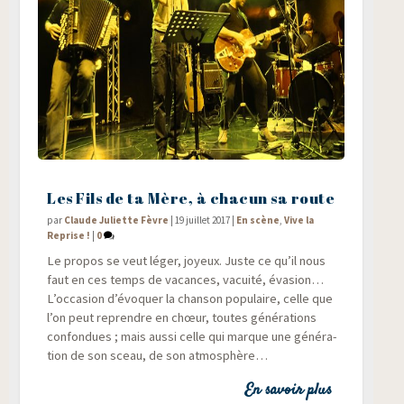
Les Fils de ta Mère, à chacun sa route
par
Claude Juliette Fèvre
|
19 juillet 2017
|
En scène
,
Vive la
Reprise !
|
0
Le pro­pos se veut léger, joyeux. Juste ce qu’il nous
faut en ces temps de vacances, vacui­té, éva­sion…
L’occasion d’évoquer la chan­son popu­laire, celle que
l’on peut reprendre en chœur, toutes géné­ra­tions
confon­dues ; mais aus­si celle qui marque une géné­ra­
tion de son sceau, de son atmosphère…
En savoir plus