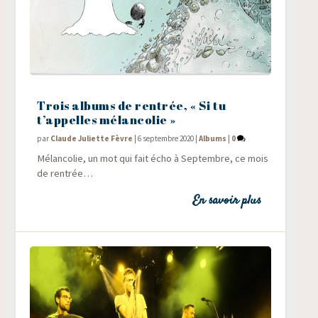
Trois albums de rentrée, « Si tu
t’appelles mélancolie »
par
Claude Juliette Fèvre
|
6 septembre 2020
|
Albums
|
0
Mélan­co­lie, un mot qui fait écho à Sep­tembre, ce mois
de rentrée…
En savoir plus