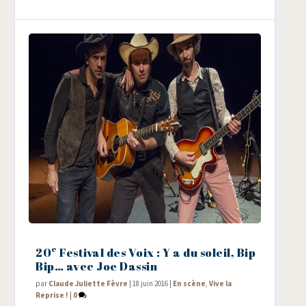
e
20
Festival des Voix : Y a du soleil, Bip
Bip… avec Joe Dassin
par
Claude Juliette Fèvre
|
18 juin 2016
|
En scène
,
Vive la
Reprise !
|
0