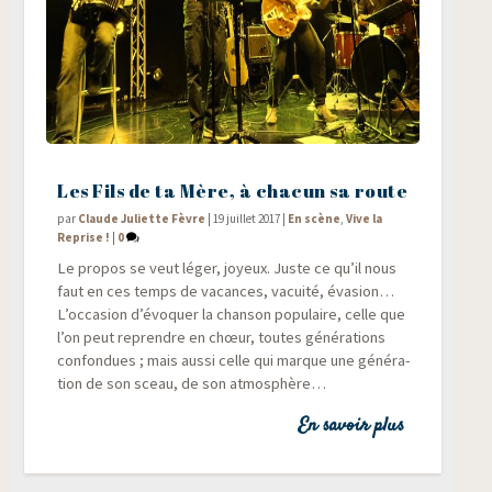
Les Fils de ta Mère, à chacun sa route
par
Claude Juliette Fèvre
|
19 juillet 2017
|
En scène
,
Vive la
Reprise !
|
0
Le pro­pos se veut léger, joyeux. Juste ce qu’il nous
faut en ces temps de vacances, vacui­té, éva­sion…
L’occasion d’évoquer la chan­son popu­laire, celle que
l’on peut reprendre en chœur, toutes géné­ra­tions
confon­dues ; mais aus­si celle qui marque une géné­ra­
tion de son sceau, de son atmosphère…
En savoir plus