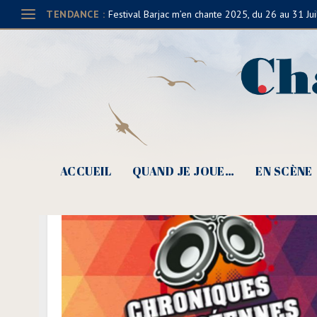
TENDANCE :
Festival Barjac m’en chante 2025, du 26 au 31 Jui
Prix Charles Cros ly
ACCUEIL
QUAND JE JOUE…
EN SCÈNE