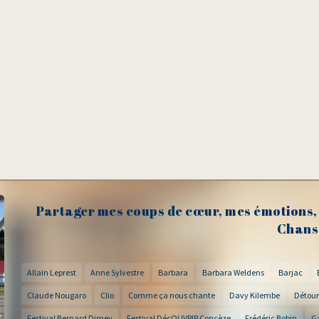
Partager mes coups de cœur, mes émotions, 
Chans
Allain Leprest
Anne Sylvestre
Barbara
Barbara Weldens
Barjac
Claude Nougaro
Clio
Comme ça nous chante
Davy Kilembe
Détour
Festival Bernard Dimey
Festival DécOUVRIR Concèze
Frédéric Bobin
G