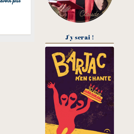
avoir plus
J'y serai !