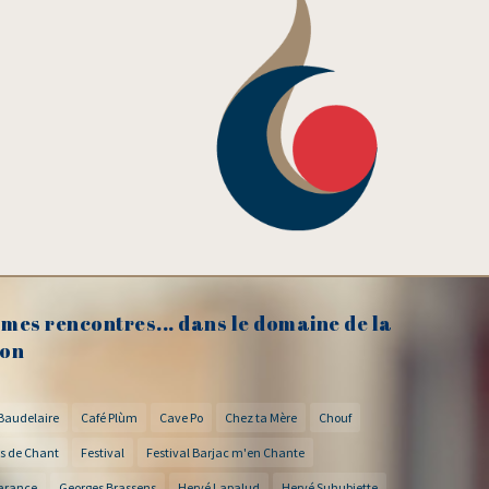
mes rencontres... dans le domaine de la
on
Baudelaire
Café Plùm
Cave Po
Chez ta Mère
Chouf
s de Chant
Festival
Festival Barjac m'en Chante
arance
Georges Brassens
Hervé Lapalud
Hervé Suhubiette