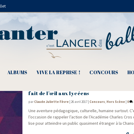
llet
céen de la nouvelle chanson francophone
ALBUMS
VIVE LA REPRISE !
CONCOURS
HO
e
16
édition des Chroniques Lycéennes – 
fait de l’œil aux lycéens
par
Claude Juliette Fèvre
|
26 avril 2017
|
Concours
,
Hors Scène
|
0
Une aven­ture péda­go­gique, cultu­relle, humaine sur­tout. C
l’occasion de rap­pe­ler l’action de l’Académie Charles Cros
lise pour atteindre un public qua­si­ment étran­ger à la Chans