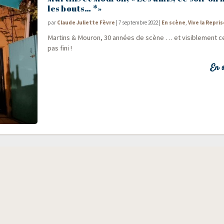
les bouts… *»
par
Claude Juliette Fèvre
|
7 septembre 2022
|
En scène
,
Vive la Repris
Mar­tins & Mou­ron, 30 années de scène … et visi­ble­ment c
pas fini !
En s