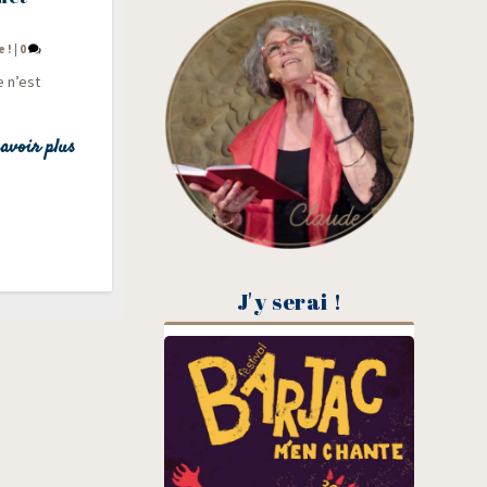
e !
|
0
e n’est
avoir plus
J'y serai !