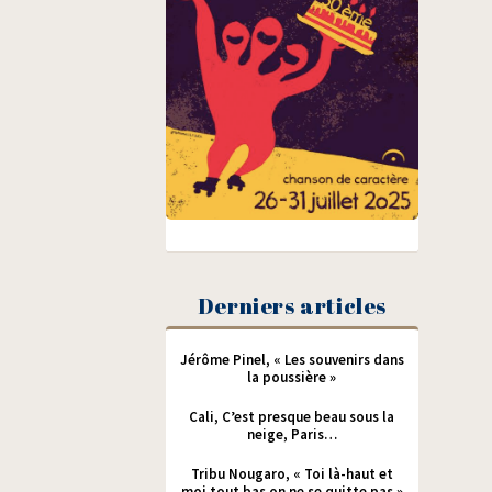
Derniers articles
Jérôme Pinel, « Les souvenirs dans
la poussière »
Cali, C’est presque beau sous la
neige, Paris…
Tribu Nougaro, « Toi là-haut et
moi tout bas on ne se quitte pas »