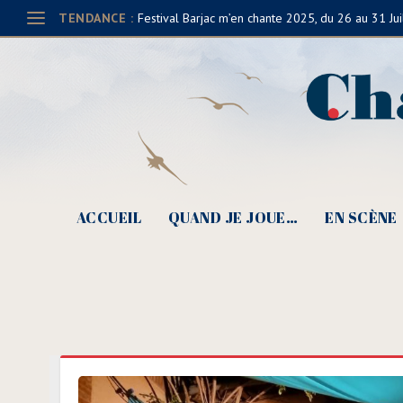
TENDANCE :
Festival Barjac m’en chante 2025, du 26 au 31 Jui
ACCUEIL
QUAND JE JOUE…
EN SCÈNE