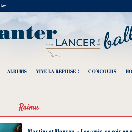
llet
ALBUMS
VIVE LA REPRISE !
CONCOURS
HO
Raimu
Martins et Mouron, « Les amis, ce soir on