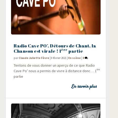
Radio Cave PO’, Détours de Chant, la
ère
Chanson est virale ! 1
partie
par
Claude Juliette Fèvre
|
8 février 2021
|
En scène
|
0
Ten­tons de vous don­ner un aper­çu de ce que Radio
ère
Cave Po’ nous a per­mis de vivre à dis­tance donc… 1
partie
En savoir plus