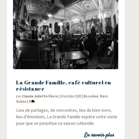
La Grande Famille, café culturel en
résistance
par
Claude Juliette Fèvre
|
10 octobre 2020
|
En scène
,
Hors
Scène
|
0
Lieu de par­tages, de ren­contres, lieu du bien vivre,
lieu d’émotions, La Grande Famille espère votre visite
pour que se per­pé­tue sa sai­son culturelle.
En savoir plus