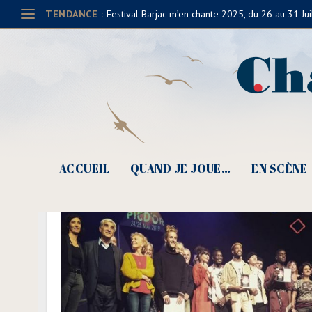
TENDANCE :
Festival Barjac m’en chante 2025, du 26 au 31 Jui
ACCUEIL
QUAND JE JOUE…
EN SCÈNE