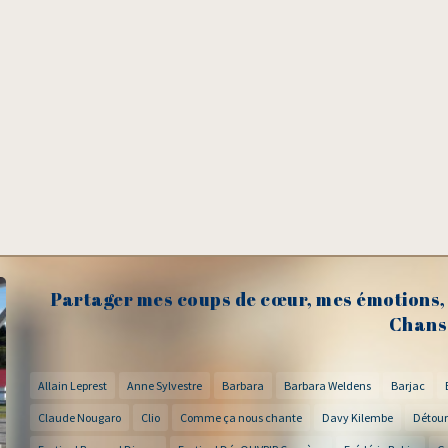
Partager mes coups de cœur, mes émotions, 
Chans
Allain Leprest
Anne Sylvestre
Barbara
Barbara Weldens
Barjac
Claude Nougaro
Clio
Comme ça nous chante
Davy Kilembe
Détour