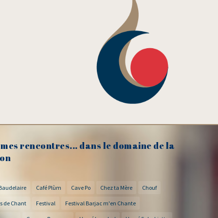
mes rencontres... dans le domaine de la
on
Baudelaire
Café Plùm
Cave Po
Chez ta Mère
Chouf
s de Chant
Festival
Festival Barjac m'en Chante