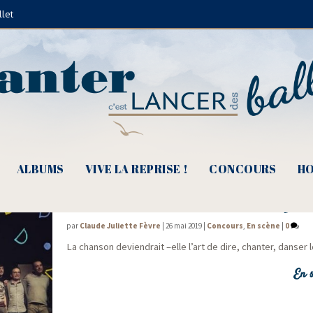
llet
Suzon
ALBUMS
VIVE LA REPRISE !
CONCOURS
HO
Pic d’Or 2019, La Chanson à fleur de pea
par
Claude Juliette Fèvre
|
26 mai 2019
|
Concours
,
En scène
|
0
La chan­son devien­drait –elle l’art de dire, chan­ter, dan­ser
En s