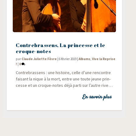
Contrebrassens, La princesse et le
croque-notes
par
Claude Juliette Fèvre
|
6 février 2019
|
Albums
,
Vive la Reprise
!
|
0
Contre­bras­sens : une his­toire, celle d’une ren­contre
fai­sant la nique à la mort, entre une toute jeune prin­
cesse et un croque-notes déjà par­ti sur l’autre rive…
En savoir plus