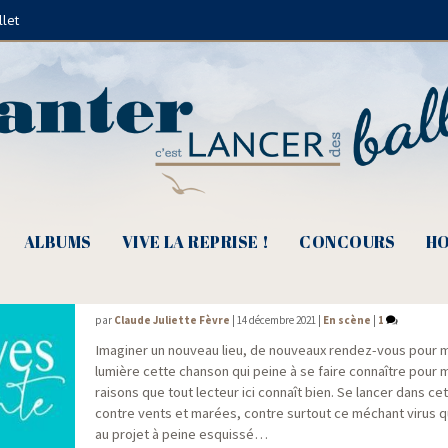
llet
Troyes
ALBUMS
VIVE LA REPRISE !
CONCOURS
HO
Troyes Chante, Et si on y croyait ?
par
Claude Juliette Fèvre
|
14 décembre 2021
|
En scène
|
1
Ima­gi­ner un nou­veau lieu, de nou­veaux ren­dez-vous pour 
lumière cette chan­son qui peine à se faire connaître pour m
rai­sons que tout lec­teur ici connaît bien. Se lan­cer dans ce
contre vents et marées, contre sur­tout ce méchant virus qu
au pro­jet à peine esquissé…