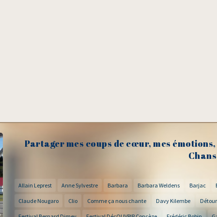
Partager mes coups de cœur, mes émotions, 
Chans
Allain Leprest
Anne Sylvestre
Barbara
Barbara Weldens
Barjac
Claude Nougaro
Clio
Comme ça nous chante
Davy Kilembe
Détour
Festival Bernard Dimey
Festival DécOUVRIR Concèze
Frédéric Bobin
G