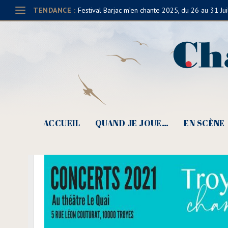
TENDANCE :
Festival Barjac m’en chante 2025, du 26 au 31 Jui
ACCUEIL
QUAND JE JOUE…
EN SCÈNE