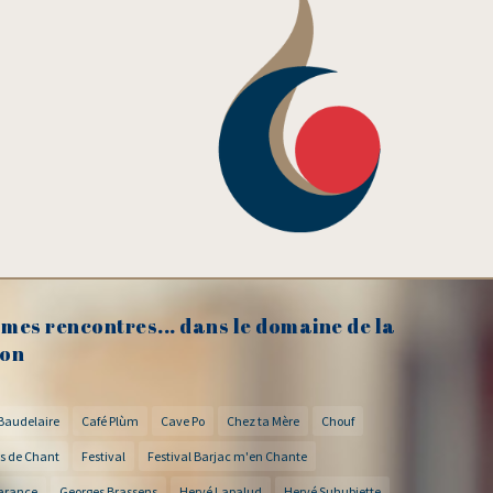
mes rencontres... dans le domaine de la
on
Baudelaire
Café Plùm
Cave Po
Chez ta Mère
Chouf
s de Chant
Festival
Festival Barjac m'en Chante
arance
Georges Brassens
Hervé Lapalud
Hervé Suhubiette