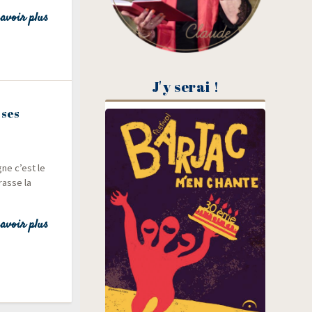
avoir plus
J'y serai !
 ses
gne c’est le
brasse la
avoir plus