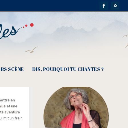
RS SCÈNE
DIS, POURQUOI TU CHANTES ?
mettre en
ille et une
tte aven­ture
i mit un frein