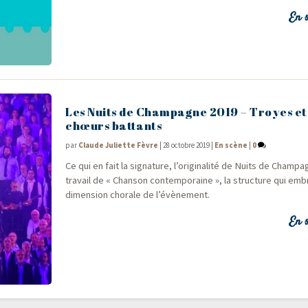
En s
Les Nuits de Champagne 2019 – Troyes et
chœurs battants
par
Claude Juliette Fèvre
|
28 octobre 2019
|
En scène
|
0
Ce qui en fait la signa­ture, l’originalité de Nuits de Cham­pa
tra­vail de « Chan­son contem­po­raine », la struc­ture qui em
dimen­sion cho­rale de l’évènement.
En s