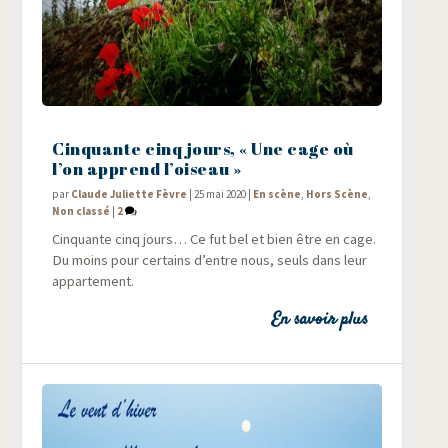
Cinquante cinq jours, « Une cage où
l’on apprend l’oiseau »
par
Claude Juliette Fèvre
|
25 mai 2020
|
En scène
,
Hors Scène
,
Non classé
|
2
Cin­quante cinq jours… Ce fut bel et bien être en cage.
Du moins pour cer­tains d’entre nous, seuls dans leur
appartement.
En savoir plus