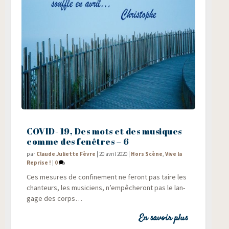
COVID- 19, Des mots et des musiques
comme des fenêtres – 6
par
Claude Juliette Fèvre
|
20 avril 2020
|
Hors Scène
,
Vive la
Reprise !
|
0
Ces mesures de confi­ne­ment ne feront pas taire les
chan­teurs, les musi­ciens, n’empêcheront pas le lan­
gage des corps…
En savoir plus