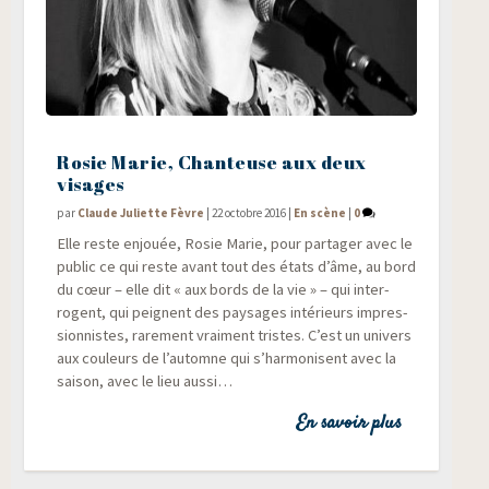
Rosie Marie, Chanteuse aux deux
visages
par
Claude Juliette Fèvre
|
22 octobre 2016
|
En scène
|
0
Elle reste enjouée, Rosie Marie, pour par­ta­ger avec le
public ce qui reste avant tout des états d’âme, au bord
du cœur – elle dit « aux bords de la vie » – qui inter­
rogent, qui peignent des pay­sages inté­rieurs impres­
sion­nistes, rare­ment vrai­ment tristes. C’est un uni­vers
aux cou­leurs de l’automne qui s’harmonisent avec la
sai­son, avec le lieu aussi…
En savoir plus