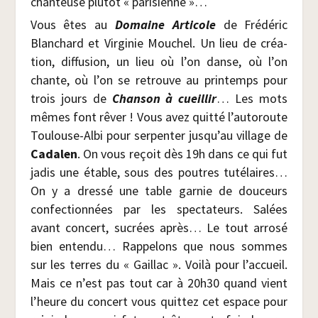
chan­teuse plu­tôt « parisienne »…
Vous êtes au
Domaine Arti­cole
de Fré­dé­ric
Blan­chard et Vir­gi­nie Mou­chel. Un lieu de créa­
tion, dif­fu­sion, un lieu où l’on danse, où l’on
chante, où l’on se retrouve au prin­temps pour
trois jours de
Chan­son à cueillir
… Les mots
mêmes font rêver ! Vous avez quit­té l’autoroute
Tou­louse-Albi pour ser­pen­ter jusqu’au vil­lage de
Cada­len
. On vous reçoit dès 19h dans ce qui fut
jadis une étable, sous des poutres tuté­laires…
On y a dres­sé une table gar­nie de dou­ceurs
confec­tion­nées par les spec­ta­teurs. Salées
avant concert, sucrées après… Le tout arro­sé
bien enten­du… Rap­pe­lons que nous sommes
sur les terres du « Gaillac ». Voi­là pour l’accueil.
Mais ce n’est pas tout car à 20h30 quand vient
l’heure du concert vous quit­tez cet espace pour