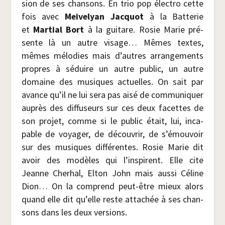
sion de ses chan­sons. En trio pop élec­tro cette
fois avec
Mei­ve­lyan Jac­quot
à la Bat­te­rie
et
Mar­tial Bort
à la gui­tare. Rosie Marie pré­
sente là un autre visage… Mêmes textes,
mêmes mélo­dies mais d’autres arran­ge­ments
propres à séduire un autre public, un autre
domaine des musiques actuelles. On sait par
avance qu’il ne lui sera pas aisé de com­mu­ni­quer
auprès des dif­fu­seurs sur ces deux facettes de
son pro­jet, comme si le public était, lui, inca­
pable de voya­ger, de décou­vrir, de s’émouvoir
sur des musiques dif­fé­rentes. Rosie Marie dit
avoir des modèles qui l’inspirent. Elle cite
Jeanne Che­rhal, Elton John mais aus­si Céline
Dion… On la com­prend peut-être mieux alors
quand elle dit qu’elle reste atta­chée à ses chan­
sons dans les deux versions.