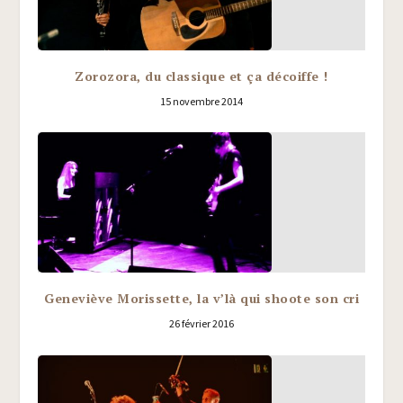
Zorozora, du classique et ça décoiffe !
15 novembre 2014
Geneviève Morissette, la v’là qui shoote son cri
26 février 2016