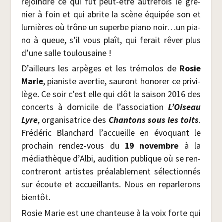
rejoindre ce qui fut peut-être autre­fois le gre­
nier à foin et qui abrite la scène équi­pée son et
lumières où trône un superbe pia­no noir…un pia­
no à queue, s’il vous plaît, qui ferait rêver plus
d’une salle toulousaine !
D’ailleurs les arpèges et les tré­mo­los de
Rosie
Marie
, pia­niste aver­tie, sau­ront hono­rer ce pri­vi­
lège. Ce soir c’est elle qui clôt la sai­son 2016 des
concerts à domi­cile de l’association
L’Oiseau
Lyre
, orga­ni­sa­trice des
Chan­tons sous les toits
.
Fré­dé­ric Blan­chard l’accueille en évo­quant le
pro­chain ren­dez-vous du
19 novembre
à la
média­thèque d’Albi, audi­tion publique où se ren­
con­tre­ront artistes préa­la­ble­ment sélec­tion­nés
sur écoute et accueillants. Nous en repar­le­rons
bientôt.
Rosie Marie est une chan­teuse à la voix forte qui