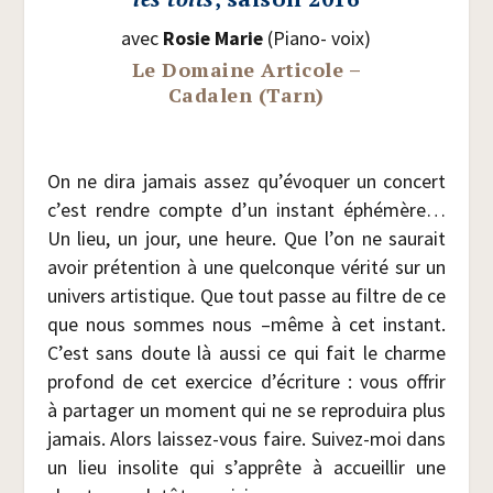
avec
Rosie Marie
(Pia­no- voix)
Le Domaine Articole –
Cadalen (Tarn)
On ne dira jamais assez qu’évoquer un concert
c’est rendre compte d’un ins­tant éphé­mère…
Un lieu, un jour, une heure. Que l’on ne sau­rait
avoir pré­ten­tion à une quel­conque véri­té sur un
uni­vers artis­tique. Que tout passe au filtre de ce
que nous sommes nous –même à cet ins­tant.
C’est sans doute là aus­si ce qui fait le charme
pro­fond de cet exer­cice d’écriture : vous offrir
à par­ta­ger un moment qui ne se repro­dui­ra plus
jamais. Alors lais­sez-vous faire. Sui­vez-moi dans
un lieu inso­lite qui s’apprête à accueillir une