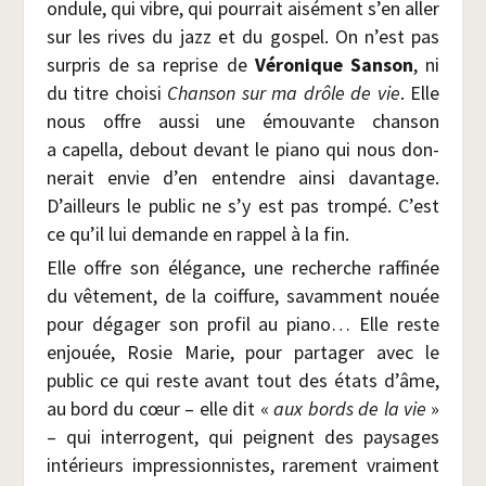
ondule, qui vibre, qui pour­rait aisé­ment s’en aller
sur les rives du jazz et du gos­pel. On n’est pas
sur­pris de sa reprise de
Véro­nique San­son
, ni
du titre choi­si
Chan­son sur ma drôle de vie
. Elle
nous offre aus­si une émou­vante chan­son
a capel­la, debout devant le pia­no qui nous don­
ne­rait envie d’en entendre ain­si davan­tage.
D’ailleurs le public ne s’y est pas trom­pé. C’est
ce qu’il lui demande en rap­pel à la fin.
Elle offre son élé­gance, une recherche raf­fi­née
du vête­ment, de la coif­fure, savam­ment nouée
pour déga­ger son pro­fil au pia­no… Elle reste
enjouée, Rosie Marie, pour par­ta­ger avec le
public ce qui reste avant tout des états d’âme,
au bord du cœur – elle dit «
aux bords de la vie
»
– qui inter­rogent, qui peignent des pay­sages
inté­rieurs impres­sion­nistes, rare­ment vrai­ment