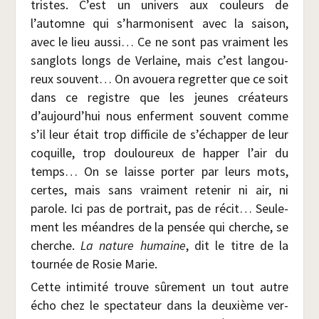
tristes. C’est un uni­vers aux cou­leurs de
l’automne qui s’harmonisent avec la sai­son,
avec le lieu aus­si… Ce ne sont pas vrai­ment les
san­glots longs de Ver­laine, mais c’est lan­gou­
reux sou­vent… On avoue­ra regret­ter que ce soit
dans ce registre que les jeunes créa­teurs
d’aujourd’hui nous enferment sou­vent comme
s’il leur était trop dif­fi­cile de s’échapper de leur
coquille, trop dou­lou­reux de hap­per l’air du
temps… On se laisse por­ter par leurs mots,
certes, mais sans vrai­ment rete­nir ni air, ni
parole. Ici pas de por­trait, pas de récit… Seule­
ment les méandres de la pen­sée qui cherche, se
cherche.
La nature humaine
, dit le titre de la
tour­née de Rosie Marie.
Cette inti­mi­té trouve sûre­ment un tout autre
écho chez le spec­ta­teur dans la deuxième ver­