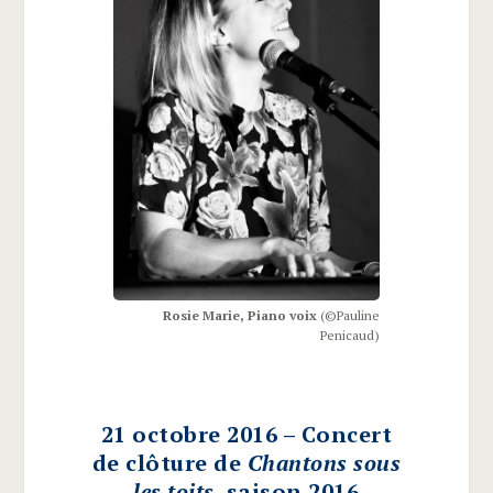
Rosie Marie, Pia­no voix
(©Pau­line
Penicaud)
21 octobre 2016 – Concert
de clôture de
Chantons sous
les toits
, saison 2016