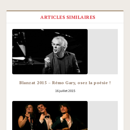
ARTICLES SIMILAIRES
Blanzat 2015 – Rémo Gary, osez la poésie !
16 juillet 2015