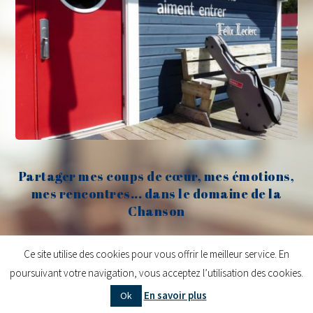
Partager mes coups de cœur, mes émotions,
mes rencontres... dans le domaine de la
Chanson
Claude Fèvre
Ce site utilise des cookies pour vous offrir le meilleur service. En
poursuivant votre navigation, vous acceptez l’utilisation des cookies.
Copyright © 2026
Claude Fèvre | Chanter c'est lancer des balles
| Design
En savoir plus
Ok
centifoliae
|
Mentions légales
|
Contact