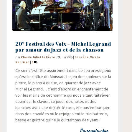
e
20
Festival des Voix – Michel Legrand
par amour du jazz et de la chanson
par
Claude Juliette Fèvre
|
24 juin 2016
|
En scène
,
Vive la
Reprise !
|
0
Ce soir c’est fête assu­ré­ment dans ce lieu pres­ti­gieux
qu’est le cloître de Mois­sac. Le jeu des cou­leurs sur la
pierre, le pia­no à queue, ce quar­tet de jazz avec
Michel Legrand… c’est d’abord un enchan­te­ment de
voir les mains de cet homme qui nous a tant fait rêver
cou­rir sur le cla­vier, se jouer des notes et des
blanches avec une dex­té­ri­té rare, et nous embar­quer
dans des envo­lées où le rejoi­gnaient le trio bat­te­rie,
basse et gui­tare qui ne le quit­tait pas des yeux !
En savoir plus