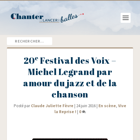
e
20
Festival des Voix –
Michel Legrand par
amour du jazz et de la
chanson
Posté par
Claude Juliette Fèvre
|
24 juin 2016
|
En scène
,
Vive
la Reprise !
|
0