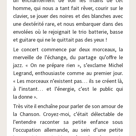
un enchan­te­ment de voir les mains de cet
homme, qui nous a tant fait rêver, cou­rir sur le
cla­vier, se jouer des noires et des blanches avec
une dex­té­ri­té rare, et nous embar­quer dans des
envo­lées où le rejoi­gnait le trio bat­te­rie, basse
et gui­tare qui ne le quit­tait pas des yeux !
Le concert com­mence par deux mor­ceaux, la
mer­veille de l’échange, du par­tage qu’offre le
jazz. « On ne pré­pare rien », s’exclame Michel
Legrand, enthou­siaste comme au pre­mier jour.
« Les mor­ceaux n’existent pas… ils se créent là,
à l’instant… et l’énergie, c’est le public qui
la donne ».
Très vite il enchaîne pour par­ler de son amour de
la Chan­son. Croyez-moi, c’était délec­table de
l’entendre racon­ter sa petite enfance sous
l’occupation alle­mande, au sein d’une petite