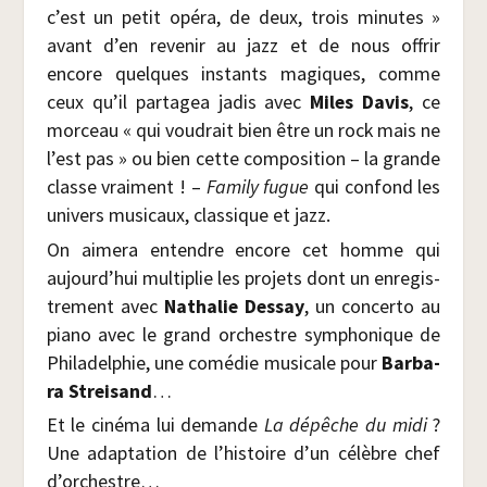
c’est un petit opé­ra, de deux, trois minutes »
avant d’en reve­nir au jazz et de nous offrir
encore quelques ins­tants magiques, comme
ceux qu’il par­ta­gea jadis avec
Miles Davis
, ce
mor­ceau « qui vou­drait bien être un rock mais ne
l’est pas » ou bien cette com­po­si­tion – la grande
classe vrai­ment ! –
Fami­ly fugue
qui confond les
uni­vers musi­caux, clas­sique et jazz.
On aime­ra entendre encore cet homme qui
aujourd’hui mul­ti­plie les pro­jets dont un enre­gis­
tre­ment avec
Natha­lie Des­say
, un concer­to au
pia­no avec le grand orchestre sym­pho­nique de
Phi­la­del­phie, une comé­die musi­cale pour
Bar­ba­
ra Strei­sand
…
Et le ciné­ma lui demande
La dépêche du midi
?
Une adap­ta­tion de l’histoire d’un célèbre chef
d’orchestre…