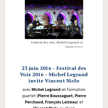
Fes­ti­val des voix, Michel Legrand
(©
Claude Fèvre)
23 juin 2016 – Festival des
Voix 2016 – Michel Legrand
invite Vincent Niclo
avec
Michel Legrand
en for­ma­tion
quar­tet (
Pierre Bous­sa­guet
,
Pierre
Per­chaud
,
Fran­çois Lai­zeau
)
et