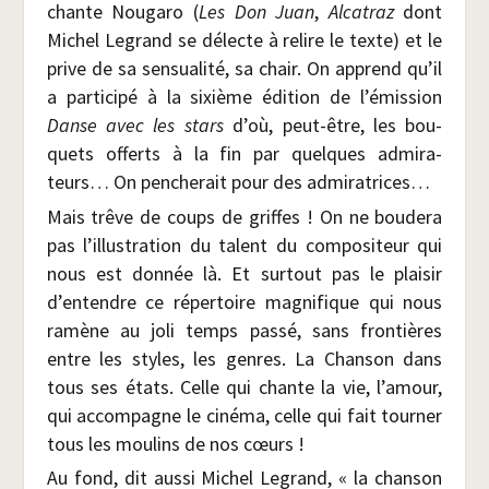
chante Nou­ga­ro (
Les Don Juan
,
Alca­traz
dont
Michel Legrand se délecte à relire le texte) et le
prive de sa sen­sua­li­té, sa chair. On apprend qu’il
a par­ti­ci­pé à la sixième édi­tion de l’émission
Danse avec les stars
d’où, peut-être, les bou­
quets offerts à la fin par quelques admi­ra­
teurs… On pen­che­rait pour des admiratrices…
Mais trêve de coups de griffes ! On ne bou­de­ra
pas l’illustration du talent du com­po­si­teur qui
nous est don­née là. Et sur­tout pas le plai­sir
d’entendre ce réper­toire magni­fique qui nous
ramène au joli temps pas­sé, sans fron­tières
entre les styles, les genres. La Chan­son dans
tous ses états. Celle qui chante la vie, l’amour,
qui accom­pagne le ciné­ma, celle qui fait tour­ner
tous les mou­lins de nos cœurs !
Au fond, dit aus­si Michel Legrand, « la chan­son