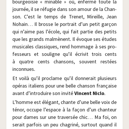
bour­geoi­sie « minable » où, enfer­mé toute la
jour­née, il se réfu­gie dans son amour de la Chan­
son. C’est le temps de Tre­net, Mireille, Jean
Nohain… Il brosse le por­trait d’un petit gar­çon
qui n’aime pas l’école, qui fait par­tie des petits
que les grands mal­mènent. Il évoque ses études
musi­cales clas­siques, rend hom­mage à ses pro­
fes­seurs et sou­ligne qu’il écri­vit trois cents
à quatre cents chan­sons, sou­vent res­tées
inconnues.
Et voi­là qu’il pro­clame qu’il don­ne­rait plu­sieurs
opé­ras ita­liens pour une belle chan­son fran­çaise
avant d’introduire son invi­té
Vincent Niclo
.
L’homme est élé­gant, chante d’une belle voix de
ténor, occupe l’espace à la façon d’un chan­teur
pour dames sur une tra­ver­sée chic… Ma foi, on
serait par­fois un peu cha­gri­né, sur­tout quand il