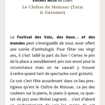
Vincent Niclo
au chant
Le Cloître de Moissac (Tarn
& Garonne)
Le
Fes­ti­val des Voix, des lieux… et des
mondes
peut s’enorgueillir de nous avoir offert
une soi­rée d’anthologie. Pour fêter ses vingt
ans, il s’est taillé la part du lion ! Certes le prix
de la place a sen­si­ble­ment pris son envol pour la
cir­cons­tance mais on ne sau­rait y trou­ver
à redire quand tant de spec­tacles sont gratuits.
Ce soir c’est fête assu­ré­ment dans ce lieu pres­
ti­gieux qu’est le Cloître de Mois­sac. Le jeu des
cou­leurs sur la pierre, le pia­no à queue, ce quar­
tet de jazz avec Michel Legrand… c’est d’abord