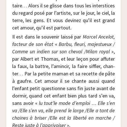
taire… Alors il se glisse dans tous les inter­stices
du regard posé par l’artiste, sur le jour, le ciel, la
terre, les gens. Et vous devi­nez qu’il est grand
cet amour, qu’il est partout.
Il est dans le sou­ve­nir lais­sé par
Mar­cel Ance­lot,
fac­teur de son état
«
Bar­bu, fleu­ri, majes­tueux /​
Comme un indien sur son che­val /​Milan royal
»,
par Albert et Tho­mas, et leur leçon pour affu­ter
la faux, la battre, l’amincir, la faire sif­fler, chan­
ter… Par la petite maman et sa recette de pâte
à gaufre. Cet amour il se chante aus­si quand
l’enfant petit ques­tionne sans fin juste avant de
dor­mir, quand cet enfant bien plus tard s’en va,
sans avoir «
lu tout’le mode d’emploi … Elle s’en
va /​Elle s’en va, elle prend le large /​Elle a tant de
chaines à bri­ser /​Elle est la liber­té en marche /​
Reste juste à l’apprivoiser
».