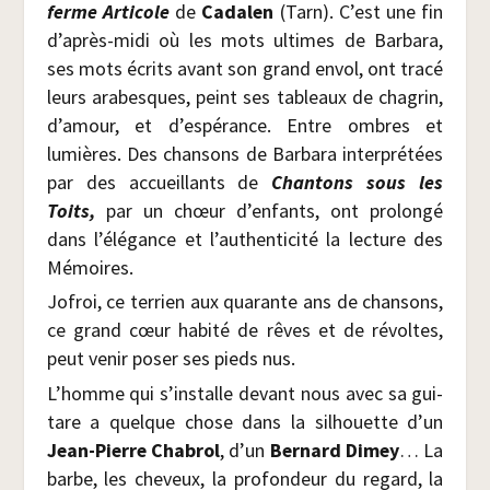
ferme Arti­cole
de
Cada­len
(Tarn). C’est une fin
d’après-midi où les mots ultimes de Bar­ba­ra,
ses mots écrits avant son grand envol, ont tra­cé
leurs ara­besques, peint ses tableaux de cha­grin,
d’amour, et d’espérance. Entre ombres et
lumières. Des chan­sons de Bar­ba­ra inter­pré­tées
par des accueillants de
Chan­tons sous les
Toits,
par un chœur d’enfants, ont pro­lon­gé
dans l’élégance et l’authenticité la lec­ture des
Mémoires.
Jofroi, ce ter­rien aux qua­rante ans de chan­sons,
ce grand cœur habi­té de rêves et de révoltes,
peut venir poser ses pieds nus.
L’homme qui s’installe devant nous avec sa gui­
tare a quelque chose dans la sil­houette d’un
Jean-Pierre Cha­brol
, d’un
Ber­nard Dimey
… La
barbe, les che­veux, la pro­fon­deur du regard, la