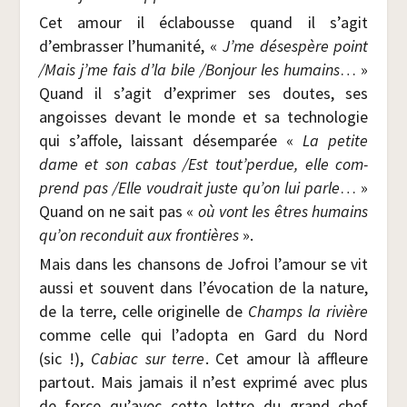
Cet amour il écla­bousse quand il s’agit
d’embrasser l’humanité, «
J’me déses­père point
/​Mais j’me fais d’la bile /​Bon­jour les humains
… »
Quand il s’agit d’exprimer ses doutes, ses
angoisses devant le monde et sa tech­no­lo­gie
qui s’affole, lais­sant désem­pa­rée «
La petite
dame et son cabas /​Est tout’perdue, elle com­
prend pas /​Elle vou­drait juste qu’on lui parle
… »
Quand on ne sait pas «
où vont les êtres humains
qu’on recon­duit aux fron­tières
».
Mais dans les chan­sons de Jofroi l’amour se vit
aus­si et sou­vent dans l’évocation de la nature,
de la terre, celle ori­gi­nelle de
Champs la rivière
comme celle qui l’adopta en Gard du Nord
(sic !),
Cabiac sur terre
. Cet amour là affleure
par­tout. Mais jamais il n’est expri­mé avec plus
de force qu’avec cette lettre du grand chef