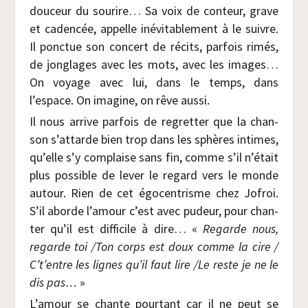
dou­ceur du sou­rire… Sa voix de conteur, grave
et caden­cée, appelle inévi­ta­ble­ment à le suivre.
Il ponc­tue son concert de récits, par­fois rimés,
de jon­glages avec les mots, avec les images…
On voyage avec lui, dans le temps, dans
l’espace. On ima­gine, on rêve aussi.
Il nous arrive par­fois de regret­ter que la chan­
son s’attarde bien trop dans les sphères intimes,
qu’elle s’y com­plaise sans fin, comme s’il n’était
plus pos­sible de lever le regard vers le monde
autour. Rien de cet égo­cen­trisme chez Jofroi.
S’il aborde l’amour c’est avec pudeur, pour chan­
ter qu’il est dif­fi­cile à dire… «
Regarde nous,
regarde toi /​Ton corps est doux comme la cire /​
C’t’entre les lignes qu’il faut lire /​Le reste je ne le
dis pas…
»
L’amour se chante pour­tant car il ne peut se