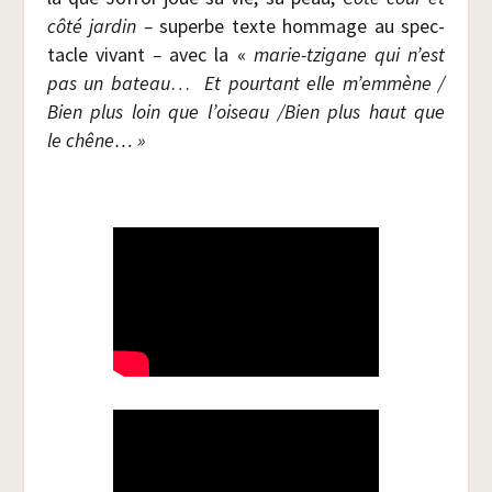
côté jar­din –
superbe texte hom­mage au spec­
tacle vivant
–
avec la «
marie-tzi­gane qui n’est
pas un bateau
…
Et pour­tant elle m’emmène /​
Bien plus loin que l’oiseau /​Bien plus haut que
le chêne… »