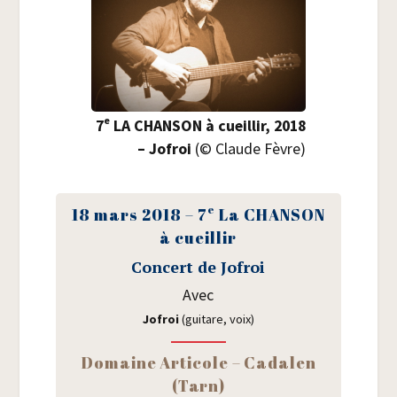
e
7
LA CHANSON à cueillir, 2018
– Jofroi
(© Claude Fèvre)
e
18 mars 2018 – 7
La CHANSON
à cueillir
Concert de Jofroi
Avec
Jofroi
(gui­tare, voix)
Domaine Arti­cole – Cada­len
(Tarn)