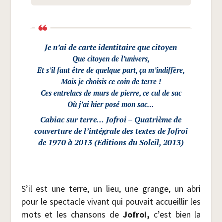
Je n’ai de carte iden­ti­taire que citoyen
Que citoyen de l’univers,
Et s’il faut être de quelque part, ça m’indiffère,
Mais je choi­sis ce coin de terre !
Ces entre­lacs de murs de pierre, ce cul de sac
Où j’ai hier posé mon sac…
Cabiac sur terre…
Jofroi
– Qua­trième de
cou­ver­ture de l’intégrale des textes de Jofroi
de 1970 à 2013 (Edi­tions du Soleil, 2013)
S’il est une terre, un lieu, une grange, un abri
pour le spec­tacle vivant qui pou­vait accueillir les
mots et les chan­sons de
Jofroi,
c’est bien la