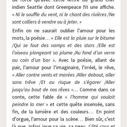
indien Seat­tle dont Green­peace fit une affiche.
«
Ni le souffle du vent, ni le chant des rivières /​Ne
sont col­liers à vendre ou à jeter
. »
Enfin on ne sau­rait oublier l’amour pour les
mots, la poé­sie… «
Elle est la pluie sur le bitume
/​Qui se fout des vamps et des stars /​Elle est
l’oiseau plon­geant sa plume /​Au fond d’un verre
au coin d’un bar
». Avec la poé­sie, allant de
pair, l’amour pour l’imaginaire, l’irréel, le rêve,
«
Aller contre vents et marées /​Aller debout, aller
sans trêve /​Et au risque de s’égarer /​Aller
jusqu’au bout de nos rêves »…
Comme dans ce
conte, cette fable de «
l’homme qui vou­lait
peindre la mer
» et cette quête insen­sée, sans
fin, de la lumière et des cou­leurs… En point
d’orgue, l’amour pour la scène… Bien sûr, c’est
là que Jofroi joue sa vie, sa peau,
Côté cour et