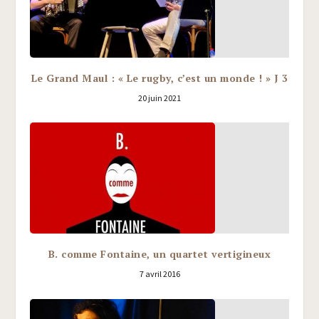
Le Grand Maul : « Le rugby, c’est un monde ! » J 3
20 juin 2021
B. comme Fontaine, un quartet vertigineux
7 avril 2016