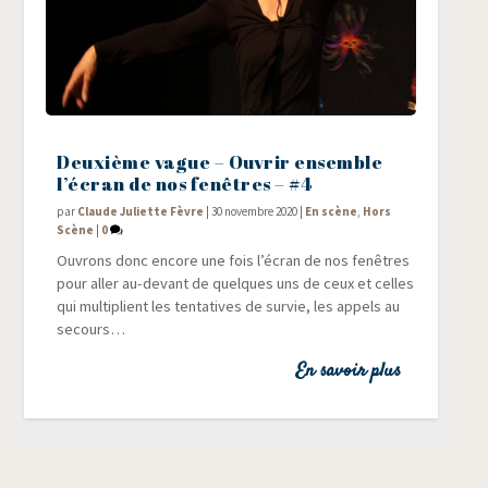
Deuxième vague – Ouvrir ensemble
l’écran de nos fenêtres – #4
par
Claude Juliette Fèvre
|
30 novembre 2020
|
En scène
,
Hors
Scène
|
0
Ouvrons donc encore une fois l’écran de nos fenêtres
pour aller au-devant de quelques uns de ceux et celles
qui mul­ti­plient les ten­ta­tives de sur­vie, les appels au
secours…
En savoir plus