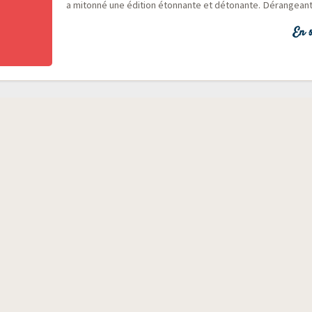
a miton­né une édi­tion éton­nante et déto­nante. Dérangean
En s