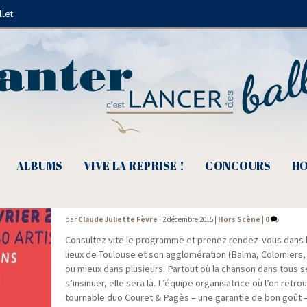
llet
XXElles
ALBUMS
VIVE LA REPRISE !
CONCOURS
HO
ème
15
Détours de Chant, un festival… des
par
Claude Juliette Fèvre
|
2 décembre 2015
|
Hors Scène
|
0
Consul­tez vite le pro­gramme et pre­nez ren­dez-vous dans 
lieux de Tou­louse et son agglo­mé­ra­tion (Bal­ma, Colo­miers,
ou mieux dans plu­sieurs. Par­tout où la chan­son dans tous 
s’insinuer, elle sera là. L’équipe orga­ni­sa­trice où l’on retrou
tour­nable duo Cou­ret & Pagès – une garan­tie de bon goût 