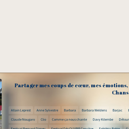
Partager mes coups de cœur, mes émotions, 
Chans
Allain Leprest
Anne Sylvestre
Barbara
Barbara Weldens
Barjac
Claude Nougaro
Clio
Comme ça nous chante
Davy Kilembe
Détour
Festival Bernard Dimey
Festival DécOUVRIR Concèze
Frédéric Bobin
G