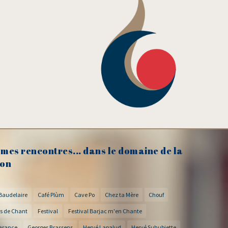
mes rencontres... dans le domaine de la
on
Baudelaire
Café Plùm
Cave Po
Chez ta Mère
Chouf
s de Chant
Festival
Festival Barjac m'en Chante
arance
Georges Brassens
Hervé Lapalud
Hervé Suhubiette