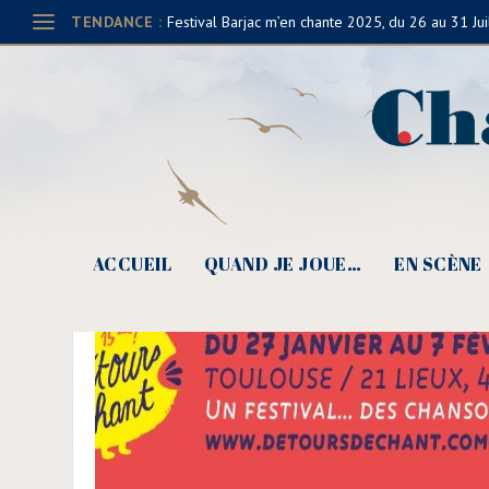
TENDANCE :
Festival Barjac m’en chante 2025, du 26 au 31 Jui
ACCUEIL
QUAND JE JOUE…
EN SCÈNE