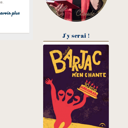
te.
avoir plus
J'y serai !