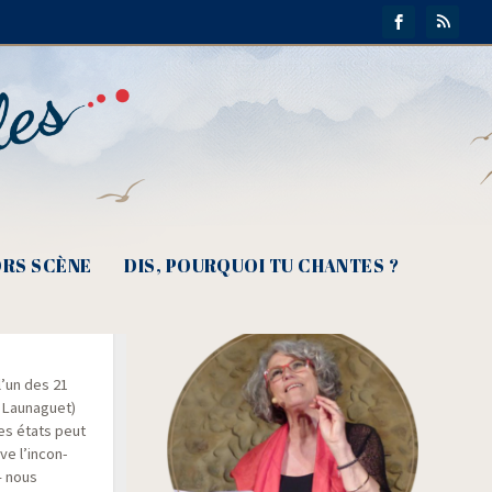
RS SCÈNE
DIS, POURQUOI TU CHANTES ?
 chansons
l’un des 21
 Lau­na­guet)
ses états peut
ve l’in­con­
– nous