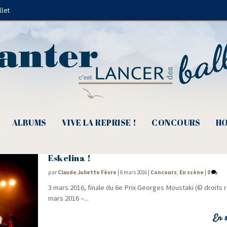
llet
Zo
ALBUMS
VIVE LA REPRISE !
CONCOURS
HO
e
6
Prix Georges Moustaki : Hip, hip, hip h
Eskelina !
par
Claude Juliette Fèvre
|
6 mars 2016
|
Concours
,
En scène
|
0
3 mars 2016, finale du 6e Prix Georges Mous­ta­ki (© droits 
mars 2016 –...
En s