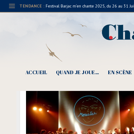
TENDANCE :
Festival Barjac m’en chante 2025, du 26 au 31 Jui
ACCUEIL
QUAND JE JOUE…
EN SCÈNE