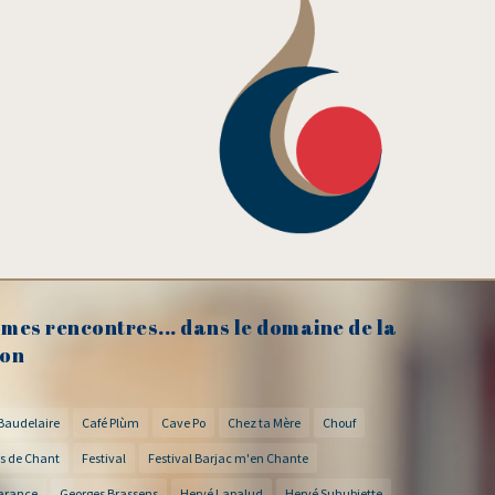
mes rencontres... dans le domaine de la
on
Baudelaire
Café Plùm
Cave Po
Chez ta Mère
Chouf
s de Chant
Festival
Festival Barjac m'en Chante
arance
Georges Brassens
Hervé Lapalud
Hervé Suhubiette