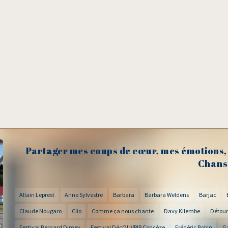
Partager mes coups de cœur, mes émotions, 
Chans
Allain Leprest
Anne Sylvestre
Barbara
Barbara Weldens
Barjac
Claude Nougaro
Clio
Comme ça nous chante
Davy Kilembe
Détour
Festival Bernard Dimey
Festival DécOUVRIR Concèze
Frédéric Bobin
G