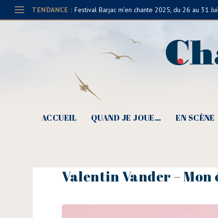
TENDANCE :
Festival Barjac m’en chante 2025, du 26 au 31 Jui
ACCUEIL
QUAND JE JOUE…
EN SCÈNE
Valentin Vander – Mon 