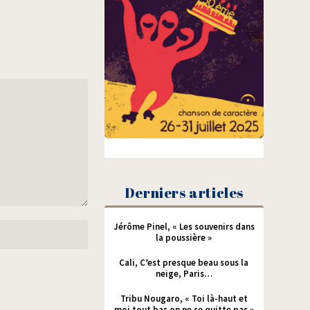
Derniers articles
Jérôme Pinel, « Les souvenirs dans
la poussière »
Cali, C’est presque beau sous la
neige, Paris…
Tribu Nougaro, « Toi là-haut et
moi tout bas on ne se quitte pas »