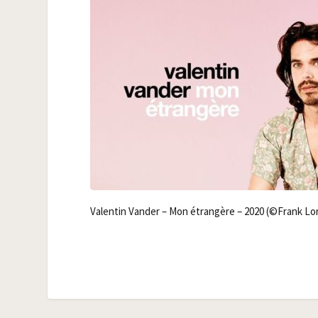
Valen­tin Van­der – Mon étran­gère – 2020 (©Frank Lo