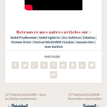
Retrouvez mes autres articles sur :
André Prudhomme
|
André Ughetto
|
Eric Gulleton
|
Eskelina
|
Etienne Orsini
|
Festival DécOUVRIR Concèze
|
Gauvain Sers
|
Jean Guidoni
PARTAGER:
e
e
15
Festival DécOUVRIR – Sous
15
Festival DécOUVRIR –
les étoiles exactement…
Rencontres improbables
Précédent
Suivant