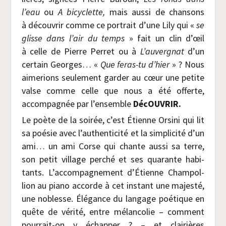
l’eau
ou
A bicy­clette,
mais aus­si de chan­sons
à décou­vrir comme ce por­trait d’une Lily qui «
se
glisse dans l’air du temps
» fait un clin d’œil
à celle de Pierre Per­ret ou à
L’auvergnat
d’un
cer­tain Georges… «
Que feras-tu d’hier
» ? Nous
aime­rions seule­ment gar­der au cœur une petite
valse comme celle que nous a été offerte,
accom­pa­gnée par l’ensemble
DécOU­VRIR.
Le poète de la soi­rée, c’est Étienne Orsi­ni qui lit
sa poé­sie avec l’authenticité et la sim­pli­ci­té d’un
ami… un ami Corse qui chante aus­si sa terre,
son petit vil­lage per­ché et ses qua­rante habi­
tants. L’accompagnement d’Étienne Cham­pol­
lion au pia­no accorde à cet ins­tant une majes­té,
une noblesse. Élé­gance du lan­gage poé­tique en
quête de véri­té, entre mélan­co­lie – com­ment
pour­rait-on y échap­per ? – et clai­rières