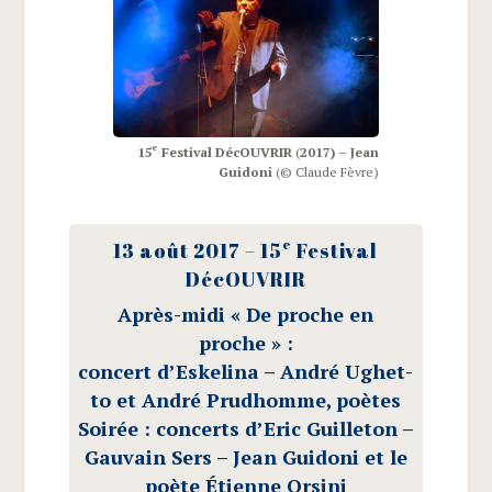
e
15
Fes­ti­val DécOU­VRIR
(
2017) – Jean
Gui­do­ni
(© Claude Fèvre)
e
13 août 2017 – 15
Fes­ti­val
DécOUVRIR
Après-midi « De proche en
proche » :
concert d’Eskelina – André Ughet­
to et André Prud­homme, poètes
Soi­rée : concerts d’Eric Guille­ton –
Gau­vain Sers – Jean Gui­do­ni et le
poète Étienne Orsini