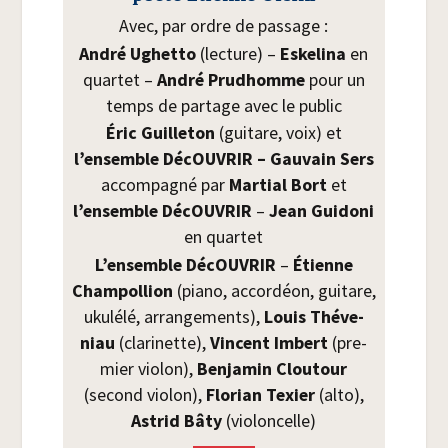
Avec, par ordre de passage :
André Ughet­to
(lec­ture) –
Eske­li­na
en
quar­tet –
André Prud­homme
pour un
temps de par­tage avec le public
Éric Guille­ton
(gui­tare, voix) et
l’ensemble DécOU­VRIR – Gau­vain Sers
accom­pa­gné par
Mar­tial Bort
et
l’ensemble DécOU­VRIR
–
Jean Gui­do­ni
en quartet
L’ensemble DécOU­VRIR
–
Étienne
Cham­pol­lion
(pia­no, accor­déon, gui­tare,
uku­lé­lé, arran­ge­ments),
Louis Thé­ve­
niau
(cla­ri­nette),
Vincent Imbert
(pre­
mier vio­lon),
Ben­ja­min Clou­tour
(second vio­lon),
Flo­rian Texier
(alto),
Astrid Bâty
(vio­lon­celle)