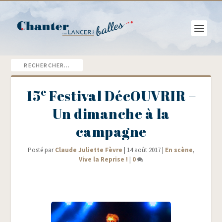
e
15
Festival DécOUVRIR –
Un dimanche à la
campagne
Posté par
Claude Juliette Fèvre
|
14 août 2017
|
En scène
,
Vive la Reprise !
|
0