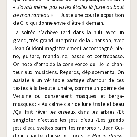
«
J’avais même pas vu les étoiles là juste au bout
de mon rameau
»… Juste une courte appa­ri­tion
de Clio qui donne envie d’être à demain.
La soi­rée s’achève tard dans la nuit avec un
grand, très grand inter­prète de la Chan­son, avec
Jean Gui­do­ni magis­tra­le­ment accom­pa­gné, pia­
no, gui­tare, man­do­line, basse et contre­basse.
On note d’emblée la conni­vence qui lie le chan­
teur aux musi­ciens. Regards, dépla­ce­ments. On
assiste à un véri­table par­tage d’amour de ces
textes à la beau­té lunaire, comme un poème de
Ver­laine où dan­se­raient masques et ber­ga­
masques : « Au calme clair de lune triste et beau
/​Qui fait rêver les oiseaux dans les arbres /​Et
san­glo­ter d’extase les jets d’eau /​Les grands
jets d’eau sveltes par­mi les marbres ». Jean Gui­
do­ni, chante, danse les mots.
« Moi je danse,