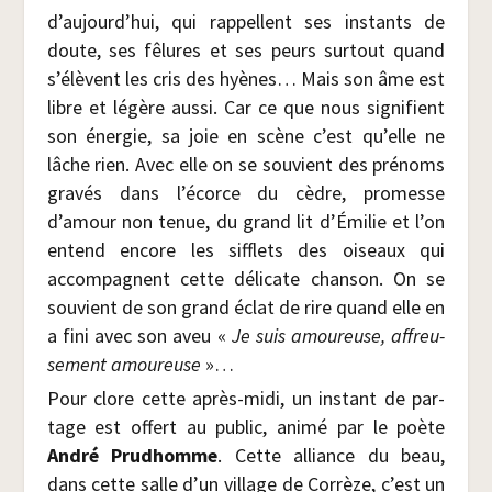
d’aujourd’hui, qui rap­pellent ses ins­tants de
doute, ses fêlures et ses peurs sur­tout quand
s’élèvent les cris des hyènes… Mais son âme est
libre et légère aus­si. Car ce que nous signi­fient
son éner­gie, sa joie en scène c’est qu’elle ne
lâche rien. Avec elle on se sou­vient des pré­noms
gra­vés dans l’écorce du cèdre, pro­messe
d’amour non tenue, du grand lit d’Émilie et l’on
entend encore les sif­flets des oiseaux qui
accom­pagnent cette déli­cate chan­son. On se
sou­vient de son grand éclat de rire quand elle en
a fini avec son aveu «
Je suis amou­reuse, affreu­
se­ment amou­reuse
»…
Pour clore cette après-midi, un ins­tant de par­
tage est offert au public, ani­mé par le poète
André Prud­homme
. Cette alliance du beau,
dans cette salle d’un vil­lage de Cor­rèze, c’est un