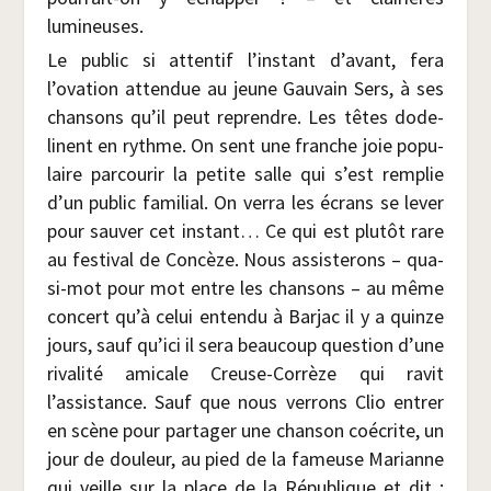
lumineuses.
Le public si atten­tif l’instant d’avant, fera
l’ovation atten­due au jeune Gau­vain Sers, à ses
chan­sons qu’il peut reprendre. Les têtes dode­
linent en rythme. On sent une franche joie popu­
laire par­cou­rir la petite salle qui s’est rem­plie
d’un public fami­lial. On ver­ra les écrans se lever
pour sau­ver cet ins­tant… Ce qui est plu­tôt rare
au fes­ti­val de Concèze. Nous assis­te­rons – qua­
si-mot pour mot entre les chan­sons – au même
concert qu’à celui enten­du à Bar­jac il y a quinze
jours, sauf qu’ici il sera beau­coup ques­tion d’une
riva­li­té ami­cale Creuse-Cor­rèze qui ravit
l’assistance. Sauf que nous ver­rons Clio entrer
en scène pour par­ta­ger une chan­son coécrite, un
jour de dou­leur, au pied de la fameuse Marianne
qui veille sur la place de la Répu­blique et dit :