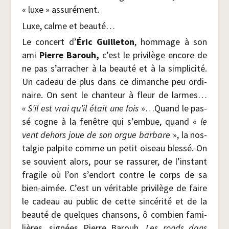
« luxe » assurément.
Luxe, calme et beauté…
Le concert d’
Éric Guille­ton
, hom­mage à son
ami
Pierre Barouh,
c’est le pri­vi­lège encore de
ne pas s’arracher à la beau­té et à la sim­pli­ci­té.
Un cadeau de plus dans ce dimanche peu ordi­
naire. On sent le chan­teur à fleur de larmes…
« S’il est vrai qu’il était une fois
»…Quand le pas­
sé cogne à la fenêtre qui s’embue, quand «
le
vent dehors joue de son orgue bar­bare
», la nos­
tal­gie pal­pite comme un petit oiseau bles­sé. On
se sou­vient alors, pour se ras­su­rer, de l’instant
fra­gile où l’on s’endort contre le corps de sa
bien-aimée. C’est un véri­table pri­vi­lège de faire
le cadeau au public de cette sin­cé­ri­té et de la
beau­té de quelques chan­sons, ô com­bien fami­
lières, signées Pierre Barouh,
Les ronds dans