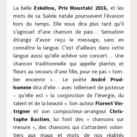
La belle
Eske­li­na, Prix Mous­ta­ki 2016,
et les
mots de sa Suède natale pour­suivent l’évasion
hors du temps. Elle nous dira plus tard qu’il
s’agissait d’une chan­son de paix… Sen­sa­tion
étrange d’avoir reçu le mes­sage, sans en
connaître la langue. C’est d’ailleurs dans cette
langue aus­si qu’elle achève son concert… Une
chan­son tra­di­tion­nelle qui appelle plantes et
fleurs au secours d’une fille, pour ne pas « tom­
ber enceinte »… Le poète
André Prud­
homme
dira d’elle – avec tel­le­ment de jus­tesse
– qu’elle est « la conjonc­tion de l’énergie, du
talent et de la beau­té ». Son auteur
Florent Vin­
tri­gner
et son com­po­si­teur-arran­geur
Chris­
tophe Bas­tien
, lui font des « chan­sons sur
mesure », des chan­sons qui s’attardent volon­
tiers aux maux et mots de nos réa­li­tés