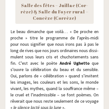
Salle des fêtes – Juillac (Cor­
rèze) & Salle du Foyer rural –
Concèze (Cor­rèze)
Le beau dimanche que voi­là… « De proche en
proche » titre le pro­gramme de l’après-midi
pour nous signi­fier que nous irons pas à pas le
long de rives que nos jours ordi­naires nous dis­si­
mulent sous leurs cris et chu­cho­te­ments sans
fin. C’est avec le poète
André Ughet­to
que
s’ouvre la célé­bra­tion du beau et du sen­sible.
Oui, par­lons de « célé­bra­tion » quand s’invitent
les images, les cou­leurs et les sons, le monde
vivant, les mythes, quand la souf­france même –
le cruel et l’inadmissible – se font poèmes. On
rêve­rait que nous reste seule­ment de ce voyage
«
le silence lac­té sous la lune
».