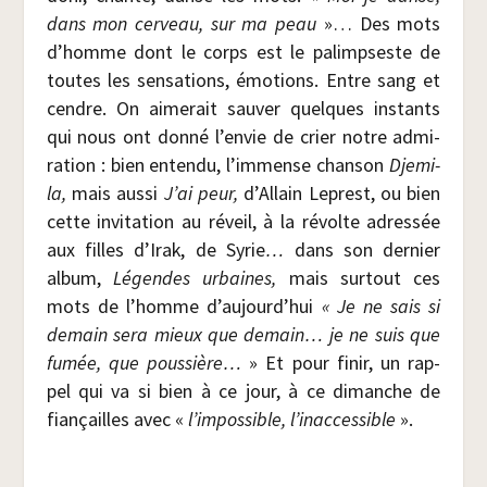
dans mon cer­veau, sur ma peau
»… Des mots
d’homme dont le corps est le palimp­seste de
toutes les sen­sa­tions, émo­tions. Entre sang et
cendre. On aime­rait sau­ver quelques ins­tants
qui nous ont don­né l’envie de crier notre admi­
ra­tion : bien enten­du, l’immense chan­son
Dje­mi­
la,
mais aus­si
J’ai peur,
d’Allain Leprest, ou bien
cette invi­ta­tion au réveil, à la révolte adres­sée
aux filles d’Irak, de Syrie
…
dans son der­nier
album,
Légendes urbaines,
mais sur­tout ces
mots de l’homme d’aujourd’hui
« Je ne sais si
demain sera mieux que demain… je ne suis que
fumée, que pous­sière…
» Et pour finir, un rap­
pel qui va si bien à ce jour, à ce dimanche de
fian­çailles avec «
l’impossible, l’inaccessible
».