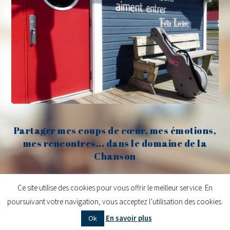
Partager mes coups de cœur, mes émotions,
mes rencontres... dans le domaine de la
Chanson
Claude Fèvre
Ce site utilise des cookies pour vous offrir le meilleur service. En
poursuivant votre navigation, vous acceptez l’utilisation des cookies.
Copyright © 2026
Claude Fèvre | Chanter c'est lancer des balles
| Design
En savoir plus
Ok
centifoliae
|
Mentions légales
|
Contact