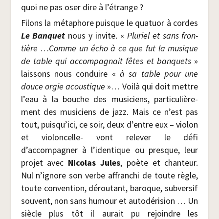
quoi ne pas oser dire à l’étrange ?
Filons la méta­phore puisque le qua­tuor à cordes
Le
Ban­quet
nous y invite. «
Plu­riel et sans fron­
tière
…
Comme un écho à ce que fut la musique
de table qui accom­pa­gnait fêtes et ban­quets
»
lais­sons nous conduire «
à sa table pour une
douce orgie acous­tique
»… Voi­là qui doit mettre
l’eau à la bouche des musi­ciens, par­ti­cu­liè­re­
ment des musi­ciens de jazz. Mais ce n’est pas
tout, puisqu’ici, ce soir, deux d’entre eux – vio­lon
et vio­lon­celle- vont rele­ver le défi
d’accompagner à l’identique ou presque, leur
pro­jet avec
Nico­las Jules
, poète et chan­teur.
Nul n’ignore son verbe affran­chi de toute règle,
toute conven­tion, dérou­tant, baroque, sub­ver­sif
sou­vent, non sans humour et auto­dé­ri­sion … Un
siècle plus tôt il aurait pu rejoindre les