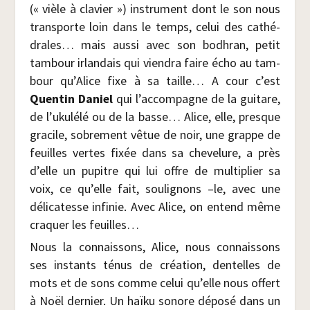
(« vièle à cla­vier ») ins­tru­ment dont le son nous
trans­porte loin dans le temps, celui des cathé­
drales… mais aus­si avec son bodh­ran, petit
tam­bour irlan­dais qui vien­dra faire écho au tam­
bour qu’Alice fixe à sa taille… A cour c’est
Quen­tin Daniel
qui l’accompagne de la gui­tare,
de l’ukulélé ou de la basse… Alice, elle, presque
gra­cile, sobre­ment vêtue de noir, une grappe de
feuilles vertes fixée dans sa che­ve­lure, a près
d’elle un pupitre qui lui offre de mul­ti­plier sa
voix, ce qu’elle fait, sou­li­gnons –le, avec une
déli­ca­tesse infi­nie. Avec Alice, on entend même
cra­quer les feuilles…
Nous la connais­sons, Alice, nous connais­sons
ses ins­tants ténus de créa­tion, den­telles de
mots et de sons comme celui qu’elle nous offert
à Noël der­nier. Un haï­ku sonore dépo­sé dans un