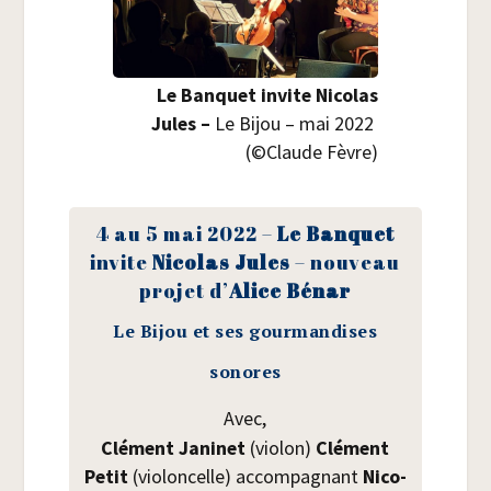
Le Ban­quet invite Nico­las
Jules –
Le Bijou – mai 2022
(©Claude Fèvre)
4 au 5 mai 2022 –
Le Ban­quet
invite
Nico­las Jules
– nou­veau
pro­jet d’
Alice Bénar
Le Bijou et ses gourmandises
sonores
Avec,
Clé­ment Jani­net
(vio­lon)
Clé­ment
Petit
(vio­lon­celle) accom­pa­gnant
Nico­