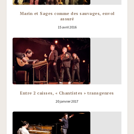
Marin et Sages comme des sauvages, envol
assuré
15 avril 2016
Entre 2 caisses, « Chantistes » transgenres
20 janvier 2017