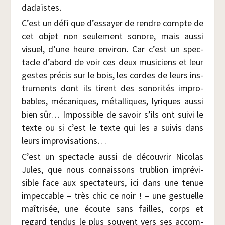
dadaïstes.
C’est un défi que d’essayer de rendre compte de
cet objet non seule­ment sonore, mais aus­si
visuel, d’une heure envi­ron. Car c’est un spec­
tacle d’abord de voir ces deux musi­ciens et leur
gestes pré­cis sur le bois, les cordes de leurs ins­
tru­ments dont ils tirent des sono­ri­tés impro­
bables, méca­niques, métal­liques, lyriques aus­si
bien sûr… Impos­sible de savoir s’ils ont sui­vi le
texte ou si c’est le texte qui les a sui­vis dans
leurs improvisations…
C’est un spec­tacle aus­si de décou­vrir Nico­las
Jules, que nous connais­sons tru­blion impré­vi­
sible face aux spec­ta­teurs, ici dans une tenue
impec­cable – très chic ce noir ! – une ges­tuelle
maî­tri­sée, une écoute sans failles, corps et
regard ten­dus le plus sou­vent vers ses accom­