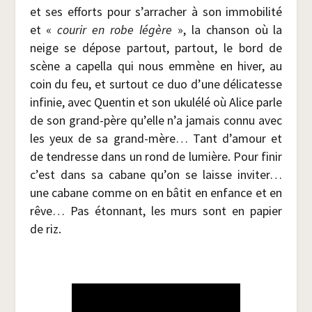
et ses efforts pour s’arracher à son immo­bi­li­té
et «
cou­rir en robe légère
», la chan­son où la
neige se dépose par­tout, par­tout, le bord de
scène a capel­la qui nous emmène en hiver, au
coin du feu, et sur­tout ce duo d’une déli­ca­tesse
infi­nie, avec Quen­tin et son uku­lé­lé où Alice parle
de son grand-père qu’elle n’a jamais connu avec
les yeux de sa grand-mère… Tant d’amour et
de ten­dresse dans un rond de lumière. Pour finir
c’est dans sa cabane qu’on se laisse invi­ter…
une cabane comme on en bâtit en enfance et en
rêve… Pas éton­nant, les murs sont en papier
de riz.