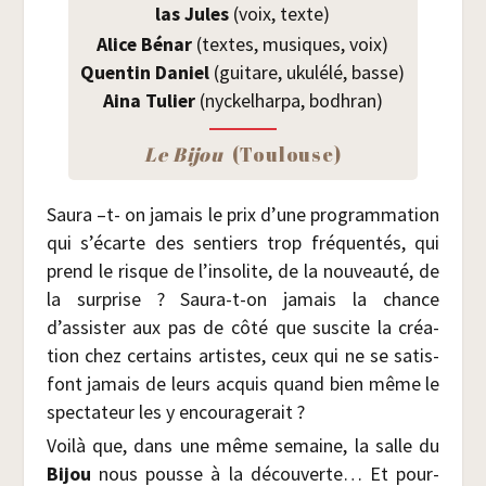
las Jules
(voix, texte)
Alice Bénar
(textes, musiques, voix)
Quen­tin Daniel
(gui­tare, uku­lé­lé, basse)
Aina Tulier
(nyckel­har­pa, bodhran)
Le Bijou
(Tou­louse)
Sau­ra –t- on jamais le prix d’une pro­gram­ma­tion
qui s’écarte des sen­tiers trop fré­quen­tés, qui
prend le risque de l’insolite, de la nou­veau­té, de
la sur­prise ? Sau­ra-t-on jamais la chance
d’assister aux pas de côté que sus­cite la créa­
tion chez cer­tains artistes, ceux qui ne se satis­
font jamais de leurs acquis quand bien même le
spec­ta­teur les y encouragerait ?
Voi­là que, dans une même semaine, la salle du
Bijou
nous pousse à la décou­verte… Et pour­