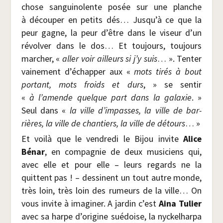
chose san­gui­no­lente posée sur une planche
à décou­per en petits dés… Jusqu’à ce que la
peur gagne, la peur d’être dans le viseur d’un
révol­ver dans le dos… Et tou­jours, tou­jours
mar­cher, «
aller voir ailleurs si j’y suis
… ». Ten­ter
vai­ne­ment d’échapper aux «
mots tirés à bout
por­tant, mots froids et durs
, » se sen­tir
«
à l’amende quelque part dans la galaxie
. »
Seul dans «
la ville d’impasses, la ville de bar­
rières, la ville de chan­tiers, la ville de détours
… »
Et voi­là que le ven­dre­di le Bijou invite
Alice
Bénar
, en com­pa­gnie de deux musi­ciens qui,
avec elle et pour elle – leurs regards ne la
quittent pas ! – des­sinent un tout autre monde,
très loin, très loin des rumeurs de la ville… On
vous invite à ima­gi­ner. A jar­din c’est
Aina Tulier
avec sa harpe d’origine sué­doise, la nyckel­har­pa