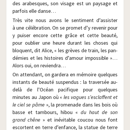
des ara­besques, son visage est un pay­sage et
par­fois elle danse…
Très vite nous avons le sen­ti­ment d’assister
à une célé­bra­tion. On se pro­met d’y reve­nir pour
y pui­ser encore cette grâce et cette beau­té,
pour oublier une heure durant les choses qui
bloquent, dit Alice, « les grèves de train, les pan­
dé­mies et les his­toires d’amour impos­sible »…
Alors oui, on reviendra…
On atten­dant, on gar­de­ra en mémoire quelques
ins­tants de beau­té sus­pen­dus : la tra­ver­sée au-
delà de l’Océan paci­fique pour quelques
minutes au Japon où «
les vagues s’esclaffent et
le ciel se pâme
», la pro­me­nade dans les bois où
basse et tam­bours, hibou «
du haut de son
grand chêne
» et inévi­table cou­cou nous font
escortent en terre d’enfance, la sta­tue de terre