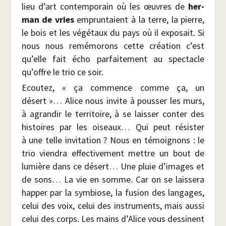
lieu d’art contem­po­rain où les œuvres de
her­
man de vries
emprun­taient à la terre, la pierre,
le bois et les végé­taux du pays où il expo­sait. Si
nous nous remé­mo­rons cette créa­tion c’est
qu’elle fait écho par­fai­te­ment au spec­tacle
qu’offre le trio ce soir.
Ecou­tez, « ça com­mence comme ça, un
désert »… Alice nous invite à pous­ser les murs,
à agran­dir le ter­ri­toire, à se lais­ser conter des
his­toires par les oiseaux… Qui peut résis­ter
à une telle invi­ta­tion ? Nous en témoi­gnons : le
trio vien­dra effec­ti­ve­ment mettre un bout de
lumière dans ce désert… Une pluie d’images et
de sons… La vie en somme. Car on se lais­se­ra
hap­per par la sym­biose, la fusion des lan­gages,
celui des voix, celui des ins­tru­ments, mais aus­si
celui des corps. Les mains d’Alice vous des­sinent