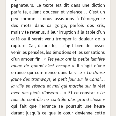
pa­gna­teurs. Le texte est dit dans une dic­tion
par­faite, alliant dou­ceur et vio­lence… C’est un
peu comme si nous assis­tions à l’émergence
des mots dans sa gorge, par­fois des cris,
mais vite rete­nus, à leur irrup­tion à la table d’un
café où il serait venu trom­per la dou­leur de la
rup­ture. Car, disons-le, il s’agit bien de lais­ser
venir les pen­sées, les émo­tions et les sen­sa­tions
d’un amour fini. «
Tes yeux ont la petite lumière
rouge de quand c’est occu­pé
». Il s’agit d’une
errance qui com­mence dans la ville
« La danse
jaune des tram­ways, le petit jour sur le Canal…
la ville en réseau et moi qui marche sur le réel
avec des pieds d’oiseau
… » Et ce constat «
La
tour de contrôle ne contrôle plus grand-chose
»
qui fait que l’errance se pour­suit une heure
durant jusqu’à ce que le cœur devienne cette