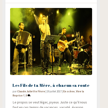
Les Fils de ta Mère, à chacun sa route
par
Claude Juliette Fèvre
|
19 juillet 2017
|
En scène
,
Vive la
Reprise !
|
0
Le pro­pos se veut léger, joyeux. Juste ce qu’il nous
faut en ces temps de vacances, vacui­té, éva­sion…