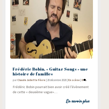
Frédéric Bobin, « Guitar Songs » une
histoire de familles
par
Claude Juliette Fèvre
|
20 décembre 2020
|
En scène
|
0
Fré­dé­ric Bobin pour­rait bien avoir créé l’évènement
de cette « deuxième vague»…
En savoir plus