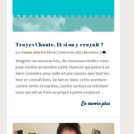
Troyes Chante, Et si on y croyait ?
par
Claude Juliette Fèvre
|
14 décembre 2021
|
En scène
|
1
Ima­gi­ner un nou­veau lieu, de nou­veaux ren­dez-vous
pour mettre en lumière cette chan­son qui peine à se
faire connaître pour mille et une rai­sons que tout lec­
teur ici connaît bien. Se lan­cer dans cette aven­ture
contre vents et marées, contre sur­tout ce méchant
virus qui mit un frein au pro­jet à peine esquissé…
En savoir plus