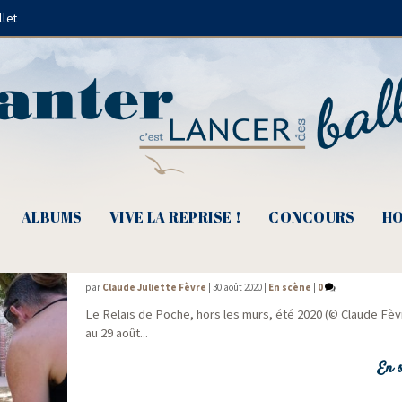
llet
Samuel Cajal
ALBUMS
VIVE LA REPRISE !
CONCOURS
HO
Le festival d’été impromptu du Relais de 
par
Claude Juliette Fèvre
|
30 août 2020
|
En scène
|
0
Le Relais de Poche, hors les murs, été 2020 (© Claude Fèvre
au 29 août...
En s