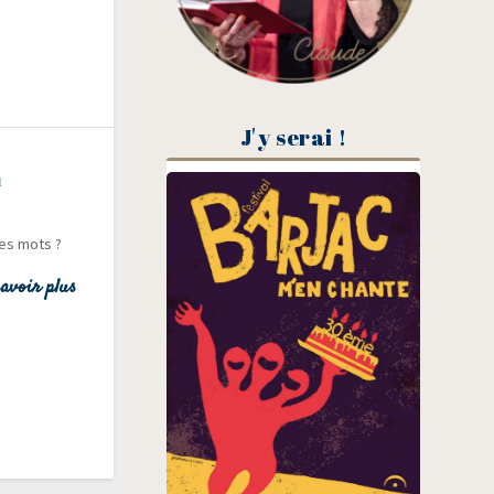
J'y serai !
u
 les mots ?
avoir plus