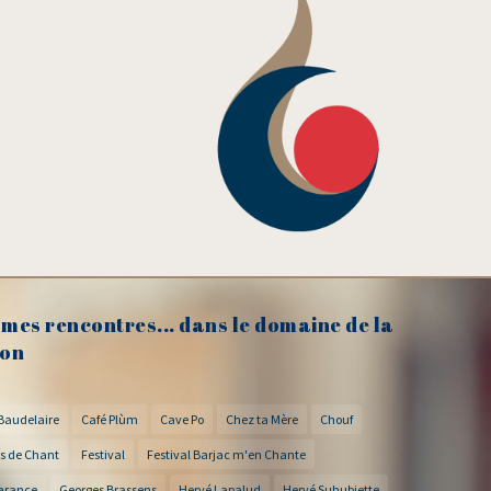
mes rencontres... dans le domaine de la
on
Baudelaire
Café Plùm
Cave Po
Chez ta Mère
Chouf
s de Chant
Festival
Festival Barjac m'en Chante
arance
Georges Brassens
Hervé Lapalud
Hervé Suhubiette