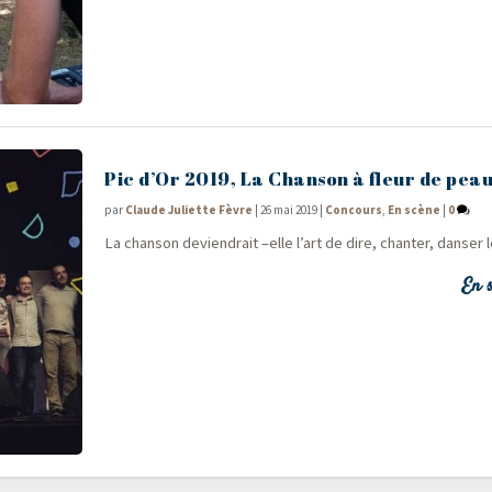
Pic d’Or 2019, La Chanson à fleur de pea
par
Claude Juliette Fèvre
|
26 mai 2019
|
Concours
,
En scène
|
0
La chan­son devien­drait –elle l’art de dire, chan­ter, dan­ser
En s