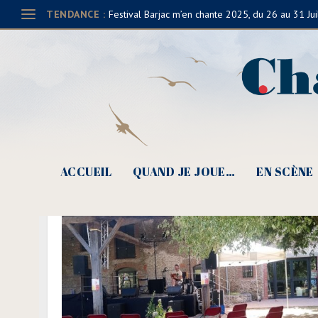
TENDANCE :
Festival Barjac m’en chante 2025, du 26 au 31 Jui
ACCUEIL
QUAND JE JOUE…
EN SCÈNE