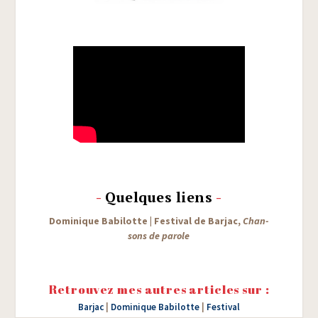
-
Quelques liens
-
Domi­nique Babi­lotte
|
Fes­ti­val de Bar­jac,
Chan­
sons de parole
Retrouvez mes autres articles sur :
Barjac
|
Dominique Babilotte
|
Festival