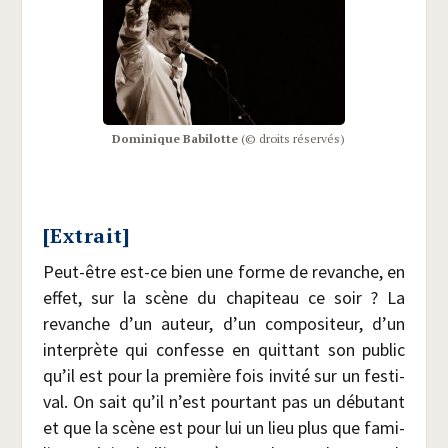
Domi­nique Babi­lotte
(© droits réservés)
[Extrait]
Peut-être est-ce bien une forme de revanche, en
effet, sur la scène du cha­pi­teau ce soir ? La
revanche d’un auteur, d’un com­po­si­teur, d’un
inter­prète qui confesse en quit­tant son public
qu’il est pour la pre­mière fois invi­té sur un fes­ti­
val. On sait qu’il n’est pour­tant pas un débu­tant
et que la scène est pour lui un lieu plus que fami­