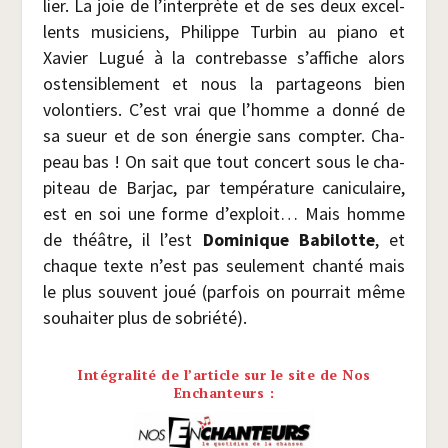
lier. La joie de l’interprète et de ses deux excel­
lents musi­ciens, Phi­lippe Tur­bin au pia­no et
Xavier Lugué à la contre­basse s’affiche alors
osten­si­ble­ment et nous la par­ta­geons bien
volon­tiers. C’est vrai que l’homme a don­né de
sa sueur et de son éner­gie sans comp­ter. Cha­
peau bas ! On sait que tout concert sous le cha­
pi­teau de Bar­jac, par tem­pé­ra­ture cani­cu­laire,
est en soi une forme d’exploit… Mais homme
de théâtre, il l’est
Domi­nique Babi­lotte
, et
chaque texte n’est pas seule­ment chan­té mais
le plus sou­vent joué (par­fois on pour­rait même
sou­hai­ter plus de sobriété).
Intégralité de l’article sur le site de Nos
Enchanteurs :