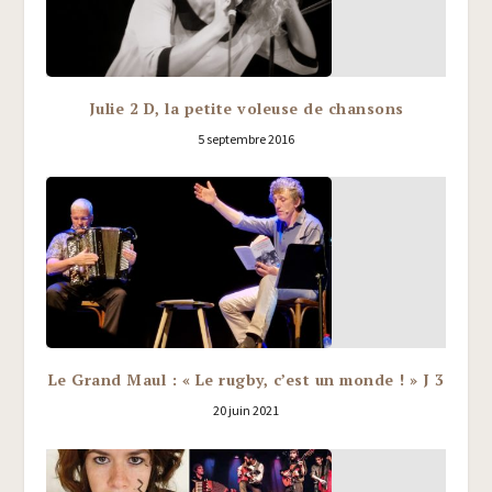
Julie 2 D, la petite voleuse de chansons
5 septembre 2016
Le Grand Maul : « Le rugby, c’est un monde ! » J 3
20 juin 2021