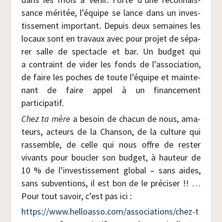
sance méri­tée, l’équipe se lance dans un inves­
tis­se­ment impor­tant. Depuis deux semaines les
locaux sont en tra­vaux avec pour pro­jet de sépa­
rer salle de spec­tacle et bar. Un bud­get qui
a contraint de vider les fonds de l’association,
de faire les poches de toute l’équipe et main­te­
nant de faire appel à un finan­ce­ment
participatif.
Chez ta mère
a besoin de cha­cun de nous, ama­
teurs, acteurs de la Chan­son, de la culture qui
ras­semble, de celle qui nous offre de res­ter
vivants pour bou­cler son bud­get, à hau­teur de
10 % de l’investissement glo­bal – sans aides,
sans sub­ven­tions, il est bon de le pré­ci­ser !! …
Pour tout savoir, c’est pas ici :
https://​www​.hel​loas​so​.com/​a​s​s​o​c​i​a​t​i​o​n​s​/​c​h​e​z​-​t​