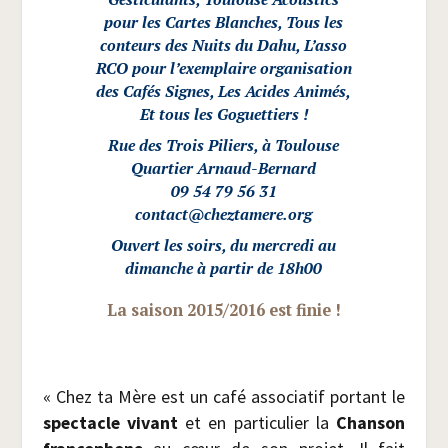
pour les Cartes Blanches, Tous les
conteurs des Nuits du Dahu, L’asso
RCO pour l’exemplaire orga­ni­sa­tion
des Cafés Signes, Les Acides Ani­més,
Et tous les Goguettiers !
Rue des Trois Piliers, à Tou­louse
Quar­tier Arnaud-Bernard
09 54 79 56 31
contact@​cheztamere.​org
Ouvert les soirs, du mer­cre­di au
dimanche à par­tir de 18h00
La sai­son 2015/​2016 est finie !
« Chez ta Mère est un café asso­cia­tif por­tant le
spec­tacle vivant
et en par­ti­cu­lier la
Chan­son