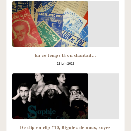
En ce temps là on chantait…
12 juin 2012
De clip en clip #10, Rigolez de nous, soyez