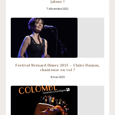
jaloux !
7 décembre 2021
Festival Bernard Dimey 2015 – Claire Danjou,
chanteuse en vol ?
8 mai 2015