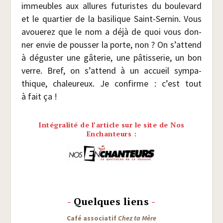
immeubles aux allures futu­ristes du bou­le­vard
et le quar­tier de la basi­lique Saint-Ser­nin. Vous
avoue­rez que le nom a déjà de quoi vous don­
ner envie de pous­ser la porte, non ? On s’attend
à dégus­ter une gâte­rie, une pâtis­se­rie, un bon
verre. Bref, on s’attend à un accueil sym­pa­
thique, cha­leu­reux. Je confirme : c’est tout
à fait ça !
Intégralité de l’article sur le site de Nos
Enchanteurs :
-
Quelques liens
-
Café asso­cia­tif
Chez ta Mère