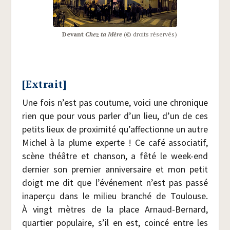
Devant
Chez ta Mère
(© droits réservés)
[Extrait]
Une fois n’est pas cou­tume, voi­ci une chro­nique
rien que pour vous par­ler d’un lieu, d’un de ces
petits lieux de proxi­mi­té qu’affectionne un autre
Michel à la plume experte ! Ce café asso­cia­tif,
scène théâtre et chan­son, a fêté le week-end
der­nier son pre­mier anni­ver­saire et mon petit
doigt me dit que l’événement n’est pas pas­sé
inaper­çu dans le milieu bran­ché de Tou­louse.
À vingt mètres de la place Arnaud-Ber­nard,
quar­tier popu­laire, s’il en est, coin­cé entre les