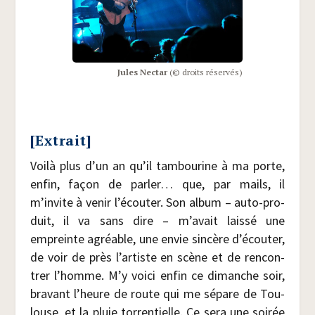
Jules Nec­tar
(© droits réservés)
[Extrait]
Voi­là plus d’un an qu’il tam­bou­rine à ma porte,
enfin, façon de par­ler… que, par mails, il
m’invite à venir l’écouter. Son album – auto-pro­
duit, il va sans dire – m’avait lais­sé une
empreinte agréable, une envie sin­cère d’écouter,
de voir de près l’artiste en scène et de ren­con­
trer l’homme. M’y voi­ci enfin ce dimanche soir,
bra­vant l’heure de route qui me sépare de Tou­
louse, et la pluie tor­ren­tielle. Ce sera une soi­rée