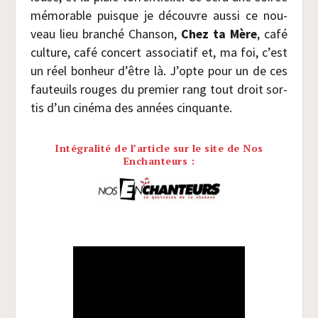
mémo­rable puisque je découvre aus­si ce nou­
veau lieu bran­ché Chan­son,
Chez ta Mère
, café
culture, café concert asso­cia­tif et, ma foi, c’est
un réel bon­heur d’être là. J’opte pour un de ces
fau­teuils rouges du pre­mier rang tout droit sor­
tis d’un ciné­ma des années cinquante.
Intégralité de l’article sur le site de Nos
Enchanteurs :