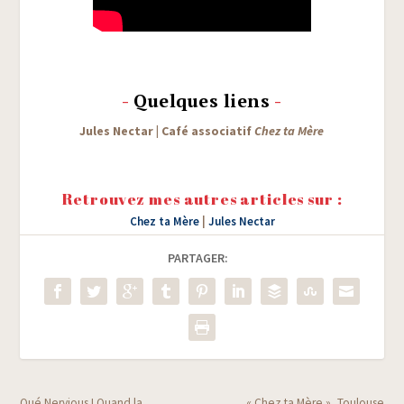
-
Quelques liens
-
Jules Nec­tar
|
Café asso­cia­tif
Chez ta Mère
Retrouvez mes autres articles sur :
Chez ta Mère
|
Jules Nectar
PARTAGER:
Qué Nervious ! Quand la
« Chez ta Mère », Toulouse