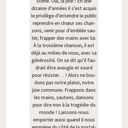
scène. Oui, la joie ! En une
dizaine d’années il s’est acquis
le pri­vi­lège d’entendre le public
reprendre en chœur ses chan­
sons, venir pour d’emblée sau­
ter, frap­per des mains avec lui.
À la troi­sième chan­son, il est
déjà au milieu de nous, avec sa
géné­ro­si­té. On se dit qu’il fau­
drait être aveugle et sourd
pour résis­ter… ! Alors ne bou­
dons pas notre plai­sir, notre
joie com­mune. Frap­pons dans
les mains, sau­tons, dan­sons
pour dire non à la tra­gé­die du
monde ! Lais­sons-nous
empor­ter aus­si quand il nous
emmène du côté de la nos­tal­