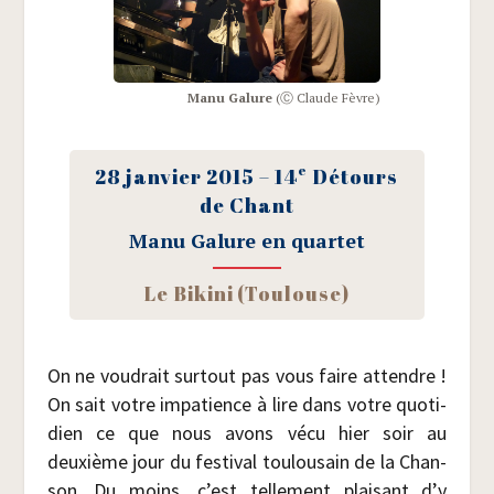
Manu Galure
(Ⓒ Claude Fèvre)
e
28 jan­vier 2015 – 14
Détours
de Chant
Manu Galure en quartet
Le Biki­ni (Tou­louse)
On ne vou­drait sur­tout pas vous faire attendre !
On sait votre impa­tience à lire dans votre quo­ti­
dien ce que nous avons vécu hier soir au
deuxième jour du fes­ti­val tou­lou­sain de la Chan­
son. Du moins, c’est tel­le­ment plai­sant d’y