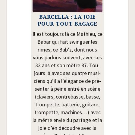
BARCELLA : LA JOIE
POUR TOUT BAGAGE
Il est tou­jours là ce Mathieu, ce
Babar qui fait swin­guer les
rimes, ce Bab’z, dont nous
vous par­lons sou­vent, avec ses
33 ans et son mètre 87. Tou­
jours là avec ses quatre musi­
ciens qu’il a l’élégance de pré­
sen­ter à peine entré en scène
(cla­viers, contre­basse, basse,
trom­pette, bat­te­rie, gui­tare,
trom­pette, machines…) avec
la même envie du par­tage et la
joie d’en découdre avec la