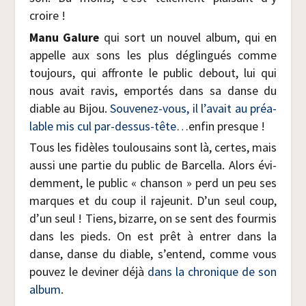
croire !
Manu Galure
qui sort un nou­vel album, qui en
appelle aux sons les plus déglin­gués comme
tou­jours, qui affronte le public debout, lui qui
nous avait ravis, empor­tés dans sa danse du
diable au Bijou.
Sou­ve­nez-vous, il l’avait au préa­
lable mis cul par-des­sus-tête
…enfin presque !
Tous les fidèles tou­lou­sains sont là, certes, mais
aus­si une par­tie du public de Bar­cel­la. Alors évi­
dem­ment, le public « chan­son » perd un peu ses
marques et du coup il rajeu­nit. D’un seul coup,
d’un seul ! Tiens, bizarre, on se sent des four­mis
dans les pieds. On est prêt à entrer dans la
danse, danse du diable, s’entend, comme vous
pou­vez le devi­ner déjà
dans la chro­nique de son
album
.