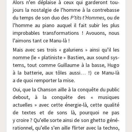
Alors n’en déplaise à ceux qui gar­de­ront tou­
jours la nos­tal­gie de l’homme à la contre­basse
du temps de son duo des
P’tits t’Hommes
, ou de
l’homme au pia­no auquel il fait subir les plus
impro­bables trans­for­ma­tions ! Avouons, nous
l’aimons tant ce Manu-là !
Mais avec ses trois « galu­riens » ain­si qu’il les
nomme (le « pla­ti­niste » Bas­tien, aux sound sys­
tems, tout comme Guillaume à la basse, Hugo
à la bat­te­rie, aux tôles aus­si… !) ce Manu-là
a de quoi rem­por­ter la mise.
Oui, que la Chan­son aille à la conquête du public
debout, à la conquête des « musiques
actuelles » avec cette éner­gie-là, cette qua­li­té
de textes et de sons là, pour­quoi ne pas
y croire ? Qu’elle sorte ain­si de son ghet­to géné­
ra­tion­nel, qu’elle s’en aille flir­ter avec la tech­no,