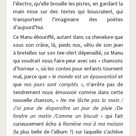
l’électro, qu’elle brouille les pistes, en gar­dant la
main mise sur des textes qui bous­culent, qui
trans­portent l’imaginaire des poètes
d’aujourd’hui.
Ce Manu ébou­rif­fé, autant dans sa che­ve­lure que
sous son crâne, là, pieds nus, vêtu de son jean
à bre­telles sur son tee-shirt dépe­naillé, ce Manu
qui vou­drait nous faire peur avec ses « chan­sons
d’horreur », où les contes pour enfants tournent
mal, parce que «
le monde est un épou­van­tail
et
que
nos jours sont comp­tés »
, n’arrête pas de
ten­dre­ment nous émou­voir comme dans cette
nou­velle chan­son, «
Ne me lâche pas la main /​
J’ai peur de dis­pa­raître un jour de pluie /​De
fondre un matin /​Comme un bis­cuit »
qui fait
curieu­se­ment écho à
Ramène moi à ma mai­son
(
la plus belle de l’album ?) sur laquelle s’achève