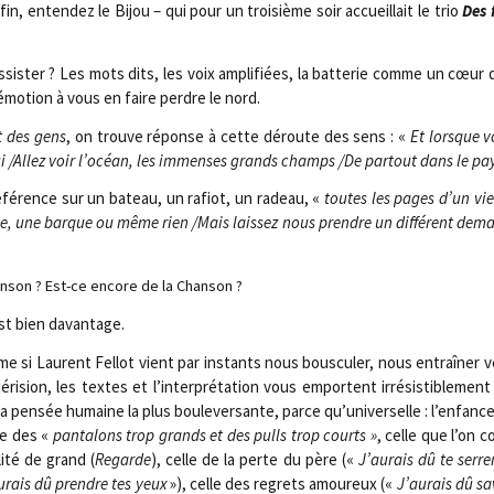
fin, enten­dez le Bijou – qui pour un troi­sième soir accueillait le trio
Des 
assister ? Les mots dits, les voix ampli­fiées, la bat­te­rie comme un cœur qu
émo­tion à vous en faire perdre le nord.
t des gens
, on trouve réponse à cette déroute des sens : «
Et lorsque v
ui /​Allez voir l’océan, les immenses grands champs /​De par­tout dans le pa
é­fé­rence sur un bateau, un rafiot, un radeau, «
toutes les pages d’un vie
, une barque ou même rien /​Mais lais­sez nous prendre un dif­fé­rent demai
n­son ? Est-ce encore de la Chanson ?
st bien davantage.
e si Laurent Fel­lot vient par ins­tants nous bous­cu­ler, nous entraî­ner 
déri­sion, les textes et l’interprétation vous emportent irré­sis­ti­ble­ment
la pen­sée humaine la plus bou­le­ver­sante, parce qu’universelle : l’enfanc
le des «
pan­ta­lons trop grands et des pulls trop courts »
, celle que l’on 
li­té de grand (
Regarde
), celle de la perte du père («
J’aurais dû te ser­re
urais dû prendre tes yeux
»), celle des regrets amou­reux («
J’aurais dû sav