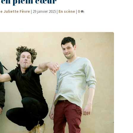
en plein cœur
e Juliette Fèvre
|
29 janvier 2015
|
En scène
|
0