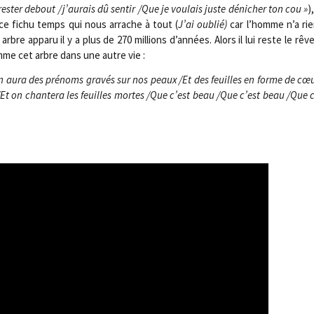
res­ter debout /​j’aurais dû sen­tir /​Que je vou­lais juste déni­cher ton cou »
)
ce fichu temps qui nous arrache à tout (
J’ai oublié)
car l’homme n’a ri
 arbre appa­ru il y a plus de 270 mil­lions d’années. Alors il lui reste le rêve
me cet arbre dans une autre vie :
n aura des pré­noms gra­vés sur nos peaux /​Et des feuilles en forme de cœ
Et on chan­te­ra les feuilles mortes /​Que c’est beau /​Que c’est beau /​Que c