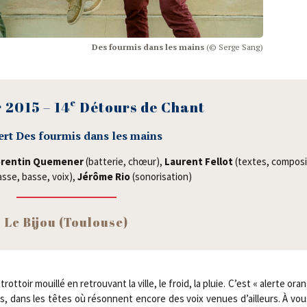
Des four­mis dans les mains
(© Serge Sang)
e
r 2015 – 14
Détours de Chant
rt Des four­mis dans les mains
ren­tin Que­me­ner
(bat­te­rie, chœur),
Laurent Fel­lot
(textes, com­po­si
asse, basse, voix),
Jérôme Rio
(sono­ri­sa­tion)
Le Bijou (Tou­louse)
e trot­toir mouillé en retrou­vant la ville, le froid, la pluie. C’est « alerte or
is, dans les têtes où résonnent encore des voix venues d’ailleurs. À vous