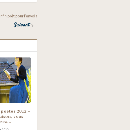
in prêt pour l’envol !
Suivant
 poètes 2012 –
ison, vous
drez…
n 2012