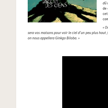
dû 
de 
cet
com
« O
se­ra vos mai­sons pour voir le ciel d’un peu plus haut /​
on nous appel­le­ra Gink­go Biloba. »