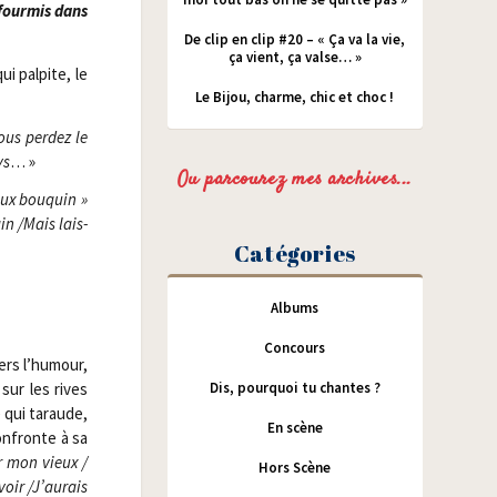
four­mis dans
De clip en clip #20 – « Ça va la vie,
ça vient, ça valse… »
i pal­pite, le
Le Bijou, charme, chic et choc !
ous per­dez le
ys
… »
Ou parcourez mes archives...
ux bou­quin »
n /​Mais lais­
Catégories
Albums
Concours
vers l’humour,
Dis, pourquoi tu chantes ?
 sur les rives
e qui taraude,
En scène
confronte à sa
r mon vieux /​
Hors Scène
oir /​J’aurais