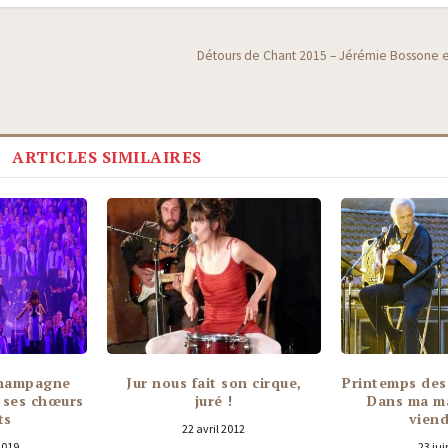
Détours de Chant 2015 – Jérémie Bossone enf
ARTICLES SIMILAIRES
Champagne
Jur nous fait son cirque,
Printemps des
 ses chœurs
juré !
Dans ma ma
ts
vien
22 avril 2012
2019
23 jui