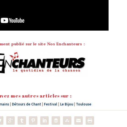
lement publié sur le site Nos Enchanteurs :
vez mes autres articles sur :
 mains
|
Détours de Chant
|
Festival
|
Le Bijou
|
Toulouse