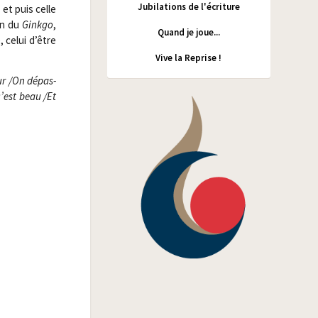
Jubilations de l'écriture
, et puis celle
en du
Gink­go
,
Quand je joue...
, celui d’être
Vive la Reprise !
ur /​On dépas­
’est beau /​Et