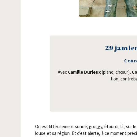
29 jan­vie
Conce
Avec
Camille Durieux
(pia­no, chœur),
Co
tion, contre­b
On est lit­té­ra­le­ment son­né, grog­gy, étour­di, là, sur l
louse et sa région. Et c’est alerte, à ce moment pré­c