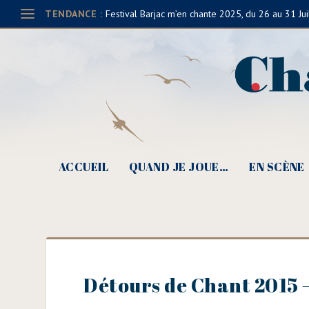
TENDANCE :
Festival Barjac m’en chante 2025, du 26 au 31 Jui
ACCUEIL
QUAND JE JOUE…
EN SCÈNE
Détours de Chant 2015 –