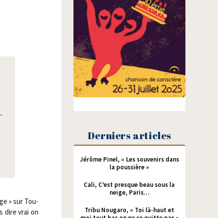
­
Derniers articles
Jérôme Pinel, « Les souvenirs dans
la poussière »
Cali, C’est presque beau sous la
neige, Paris…
ange » sur Tou­
Tribu Nougaro, « Toi là-haut et
 dire vrai on
moi tout bas on ne se quitte pas »