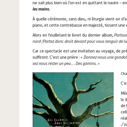
ne sait plus bien où l’on est en quit­tant le navire – en
les mains
.
À quelle céré­mo­nie, sans dieu, ni litur­gie vient-on d’
pia­no, et cette contre­basse en majes­té, tissent une 
Alors en feuille­tant le livret du der­nier album,
Par­tou
nord /​Par­tez donc droit devant pour vous lan­guir de l
Car ce spec­tacle est une invi­ta­tion au voyage, de pr
suf­fi­ront. C’est une prière : «
Don­nez-nous une gon­dole
sez nous res­ter un peu… Des gamins. »
Cha
C’e
Mêm
la 
de 
cel
réa­
J’a