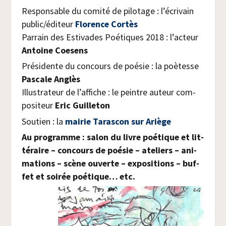
Res­pon­sable du comi­té de pilo­tage : l’é­cri­vain
public/​éditeur
Flo­rence Cortès
Par­rain des Esti­vades Poé­tiques 2018 : l’ac­teur
Antoine Coe­sens
Pré­si­dente du concours de poé­sie : la poè­tesse
Pas­cale Anglès
Illus­tra­teur de l’af­fiche : le peintre auteur com­
po­si­teur
Eric Guilleton
Sou­tien : la
mai­rie Taras­con sur Ariège
Au pro­gramme : salon du livre poé­tique et lit­
té­raire – concours de poé­sie – ate­liers – ani­
ma­tions – scène ouverte – expo­si­tions – buf­
fet et soi­rée poé­tique… etc.