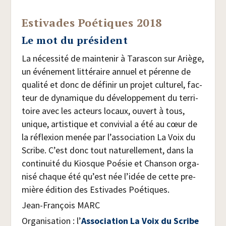
Estivades Poétiques 2018
Le mot du président
La néces­si­té de main­te­nir à Taras­con sur Ariège,
un évé­ne­ment lit­té­raire annuel et pérenne de
qua­li­té et donc de défi­nir un pro­jet cultu­rel, fac­
teur de dyna­mique du déve­lop­pe­ment du ter­ri­
toire avec les acteurs locaux, ouvert à tous,
unique, artis­tique et convi­vial a été au cœur de
la réflexion menée par l’association La Voix du
Scribe. C’est donc tout natu­rel­le­ment, dans la
conti­nui­té du Kiosque Poé­sie et Chan­son orga­
ni­sé chaque été qu’est née l’idée de cette pre­
mière édi­tion des Esti­vades Poétiques.
Jean-Fran­çois MARC
Orga­ni­sa­tion : l’
Asso­cia­tion La Voix du Scribe