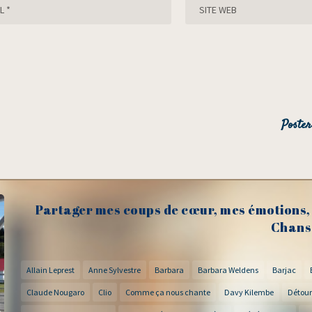
Partager mes coups de cœur, mes émotions, 
Chans
Allain Leprest
Anne Sylvestre
Barbara
Barbara Weldens
Barjac
Claude Nougaro
Clio
Comme ça nous chante
Davy Kilembe
Détour