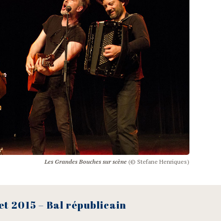
Les Grandes Bouches sur scène
(© Ste­fane Henriques)
­let 2015 – Bal républicain