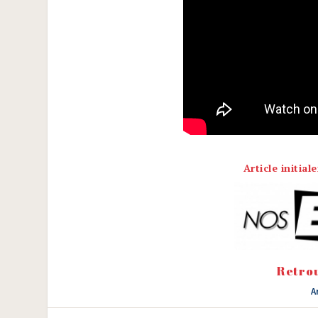
Article initia
Retrou
A