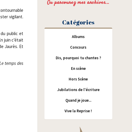
Ou parcourez mes archives...
incontournable
er vigi­lant.
Catégories
 du public et
Albums
n juin c’était
de Jau­rès. Et
Concours
Dis, pourquoi tu chantes ?
Le temps des
En scène
Hors Scène
Jubilations de l'écriture
Quand je joue...
Vive la Reprise !