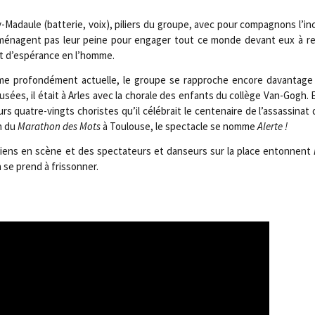
­ty-Madaule (bat­te­rie, voix), piliers du groupe, avec pour com­pa­gnons l’
 ménagent pas leur peine pour enga­ger tout ce monde devant eux à res­t
 et d’espérance en l’homme.
clame pro­fon­dé­ment actuelle, le groupe se rap­proche encore davan­tage
ées, il était à Arles avec la cho­rale des enfants du col­lège Van-Gogh. E
 quatre-vingts cho­ristes qu’il célé­brait le cen­te­naire de l’assassinat 
on du
Mara­thon des Mots
à Tou­louse, le spec­tacle se nomme
Alerte !
ciens en scène et des spec­ta­teurs et dan­seurs sur la place entonnent
 se prend à frissonner.