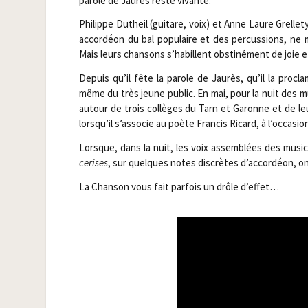
parole de Jau­rès reste vivante.
Phi­lippe Dutheil (gui­tare, voix) et Anne Laure Grel­le
accor­déon du bal popu­laire et des per­cus­sions, ne
Mais leurs chan­sons s’habillent obs­ti­né­ment de joie
Depuis qu’il fête la parole de Jau­rès, qu’il la pro­
même du très jeune public. En mai, pour la nuit des mus
autour de trois col­lèges du Tarn et Garonne et de leurs
lorsqu’il s’associe au poète Fran­cis Ricard, à l’occasi
Lorsque, dans la nuit, les voix assem­blées des musi­
cerises
, sur quelques notes dis­crètes d’accordéon, on
La Chan­son vous fait par­fois un drôle d’effet…