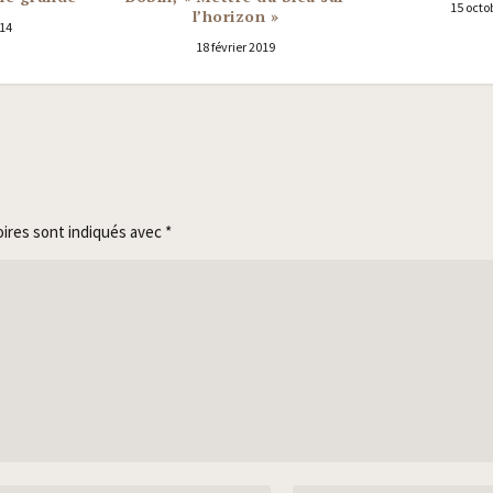
15 octo
l’horizon »
14
18 février 2019
oires sont indiqués avec
*