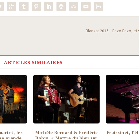
Blanzat 2015 – Enzo Enzo, et
ARTICLES SIMILAIRES
uartet, les
Michèle Bernard & Frédéric
Fraissinet, l’é
ne grande
Bobin, « Mettre du bleu sur