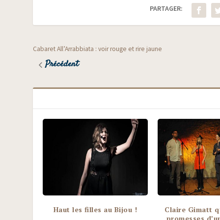
PARTAGER:
Cabaret All’Arrabbiata : voir rouge et rire jaune
Précédent
Haut les filles au Bijou !
Claire Gimatt q
promesses d’u