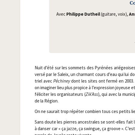
Co
Avec
Phi­lippe Dutheil
(gui­tare, voix),
An
Nuit d’été sur les som­mets des Pyré­nées arié­geoises, 
ver­sé par le Saleix, un char­mant cours d’eau qui lui d
triel avec
Péchi­ney
dont les sites ont fer­mé en 2003. 
on ima­gi­ner lieu plus pro­pice à l’expression joyeuse 
féli­ci­ter les orga­ni­sa­teurs (
Zik’Ass
), qui avec la muni­c
de la Région.
On ne sau­rait trop répé­ter com­bien tous ces petits li
Sans doute les pierres ances­trales se sont-elles fait l
à dan­ser car « ça jazze, ça swingue, ça groove ». C’est 