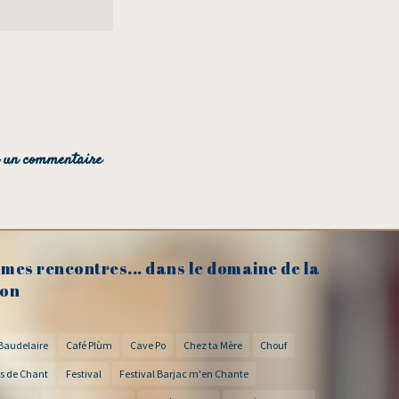
mes rencontres... dans le domaine de la
on
Baudelaire
Café Plùm
Cave Po
Chez ta Mère
Chouf
s de Chant
Festival
Festival Barjac m'en Chante