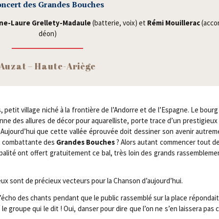
ncert des Grandes Bouches
ne-Laure Grel­le­ty-Madaule
(bat­te­rie, voix) et
Rémi Mouille­rac
(acco
déon)
Auzat – Haute-Ariège
petit vil­lage niché à la fron­tière de l’Andorre et de l’Espagne. Le bourg
onne des allures de décor pour aqua­rel­liste, porte trace d’un pres­ti­gieux
Aujourd’hui que cette val­lée éprou­vée doit des­si­ner son ave­nir autre­m
et com­bat­tante des
Grandes Bouches
? Alors autant com­men­cer tout de
i­pa­li­té ont offert gra­tui­te­ment ce bal, très loin des grands ras­sem­ble­m
eux sont de pré­cieux vec­teurs pour la Chan­son d’aujourd’hui.
’écho des chants pen­dant que le public ras­sem­blé sur la place répon­dait 
le groupe qui le dit ! Oui, dan­ser pour dire que l’on ne s’en lais­se­ra pas 