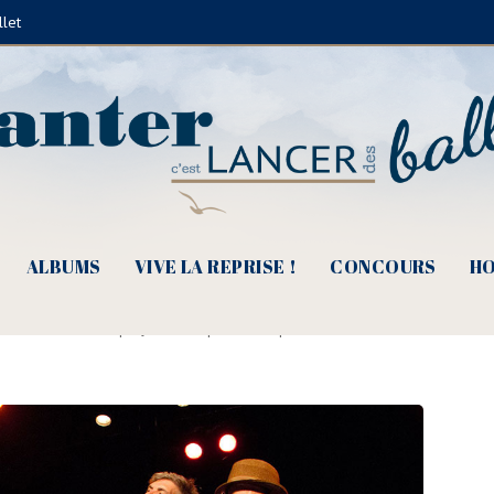
llet
ALBUMS
VIVE LA REPRISE !
CONCOURS
HO
Bouches : alors on danse ?
de Juliette Fèvre
|
11 juillet 2015
|
En scène
|
0