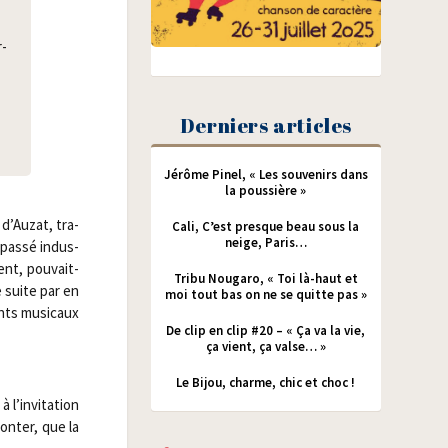
r­
Derniers articles
Jérôme Pinel, « Les souvenirs dans
la poussière »
 d’Auzat, tra­
Cali, C’est presque beau sous la
neige, Paris…
 pas­sé indus­
ent, pou­vait-
Tribu Nougaro, « Toi là-haut et
 suite par en
moi tout bas on ne se quitte pas »
ents musi­caux
De clip en clip #20 – « Ça va la vie,
ça vient, ça valse… »
Le Bijou, charme, chic et choc !
à l’invitation
conter, que la