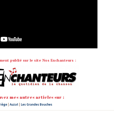
lement publié sur le site Nos Enchanteurs :
vez mes autres articles sur :
riège
|
Auzat
|
Les Grandes Bouches