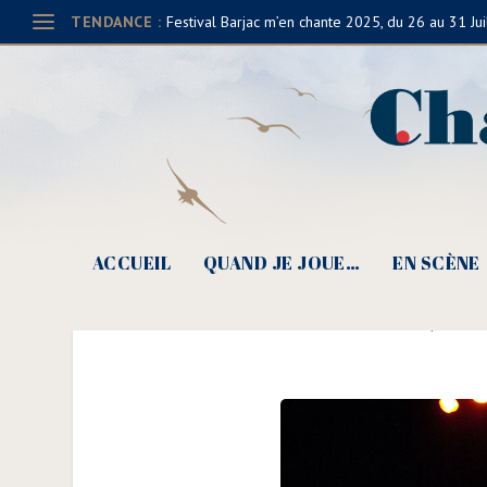
TENDANCE :
Festival Barjac m’en chante 2025, du 26 au 31 Jui
ACCUEIL
QUAND JE JOUE…
EN SCÈNE
Les Grandes 
Posté par
Clau