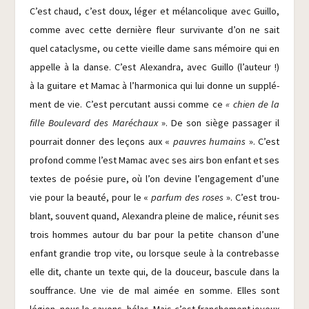
C’est chaud, c’est doux, léger et mélan­co­lique avec Guillo,
comme avec cette der­nière fleur sur­vi­vante d’on ne sait
quel cata­clysme, ou cette vieille dame sans mémoire qui en
appelle à la danse. C’est Alexan­dra, avec Guillo (l’auteur !)
à la gui­tare et Mamac à l’harmonica qui lui donne un sup­plé­
ment de vie. C’est per­cu­tant aus­si comme ce
« chien de la
fille Bou­le­vard des Maré­chaux
». De son siège pas­sa­ger il
pour­rait don­ner des leçons aux «
pauvres humains
». C’est
pro­fond comme l’est Mamac avec ses airs bon enfant et ses
textes de poé­sie pure, où l’on devine l’engagement d’une
vie pour la beau­té, pour le «
par­fum des roses
». C’est trou­
blant, sou­vent quand, Alexan­dra pleine de malice, réunit ses
trois hommes autour du bar pour la petite chan­son d’une
enfant gran­die trop vite, ou lorsque seule à la contre­basse
elle dit, chante un texte qui, de la dou­ceur, bas­cule dans la
souf­france. Une vie de mal aimée en somme. Elles sont