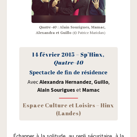
Quatre-40
: Alain Sou­rigues, Mamac,
Alexan­dra et Guillo
(© Patrice Mariolan)
14 février 2015 – Sp’­Hinx,
Quatre-40
Spec­tacle de fin de résidence
Avec
Alexan­dra Her­nan­dez
,
Guillo
,
Alain Sou­rigues
et
Mamac
Espace Culture et Loi­sirs – Hinx
(Landes)
Échap­per à la soli­tude, au repli sécu­ri­taire, à la