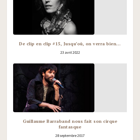
De clip en clip #15, Jusqu’où, on verra bien…
23 avril 2022
Guillaume Barraband nous fait son cirque
fantasque
28 septembre 2017