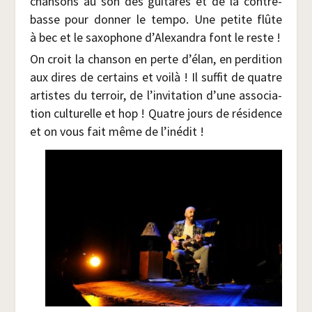
chan­sons au son des gui­tares et de la contre­
basse pour don­ner le tem­po. Une petite flûte
à bec et le saxo­phone d’Alexandra font le reste !
On croit la chan­son en perte d’élan, en per­di­tion
aux dires de cer­tains et voi­là ! Il suf­fit de quatre
artistes du ter­roir, de l’invitation d’une asso­cia­
tion cultu­relle et hop ! Quatre jours de rési­dence
et on vous fait même de l’inédit !