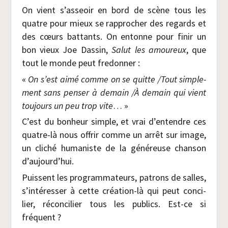
On vient s’asseoir en bord de scène tous les
quatre pour mieux se rap­pro­cher des regards et
des cœurs bat­tants. On entonne pour finir un
bon vieux Joe Das­sin,
Salut les amou­reux
, que
tout le monde peut fredonner :
«
On s’est aimé comme on se quitte /​Tout sim­ple­
ment sans pen­ser à demain /​
À demain qui vient
tou­jours un peu trop vite
… »
C’est du bon­heur simple, et vrai d’entendre ces
quatre-là nous offrir comme un arrêt sur image,
un cli­ché huma­niste de la géné­reuse chan­son
d’aujourd’hui.
Puissent les pro­gram­ma­teurs, patrons de salles,
s’intéresser à cette créa­tion-là qui peut conci­
lier, récon­ci­lier tous les publics. Est-ce si
fréquent ?