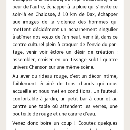
peur de l’autre, échap­per à la pluie qui s’invite ce
soir-là en Cha­losse, à 10 km de Dax, échap­per
aux images de la vio­lence des hommes qui
mettent déci­dé­ment un achar­ne­ment sin­gu­lier
à abî­mer nos vœux de l’an neuf. Venir là, dans ce
centre cultu­rel plein à cra­quer de l’envie du par­
tage, venir voir éclore un désir de créa­tion :
assem­bler, croi­ser en un tis­sage sub­til quatre
uni­vers Chan­son sur une même scène.
Au lever du rideau rouge, c’est un décor intime,
fai­ble­ment éclai­ré de tons chauds qui nous
accueille et nous met en condi­tions. Un fau­teuil
confor­table à jar­din, un petit bar à cour et au
centre une table où attendent les verres, une
bou­teille de rouge et une carafe d’eau.
Venez donc boire un coup ! Écou­tez quelques