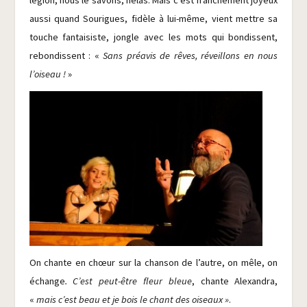
légion, nous le savons, hélas. Mais c’est fran­che­ment joyeux
aus­si quand Sou­rigues, fidèle à lui-même, vient mettre sa
touche fan­tai­siste, jongle avec les mots qui bon­dissent,
rebon­dissent : «
Sans pré­avis de rêves, réveillons en nous
l’oiseau !
»
On chante en chœur sur la chan­son de l’autre, on mêle, on
échange
. C’est peut-être fleur bleue
, chante Alexan­dra,
«
mais c’est beau et je bois le chant des oiseaux »
.