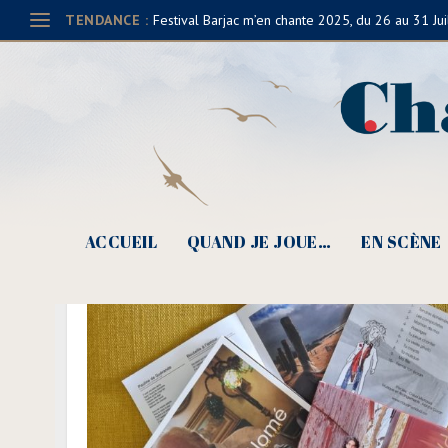
TENDANCE :
Festival Barjac m’en chante 2025, du 26 au 31 Jui
ACCUEIL
QUAND JE JOUE…
EN SCÈNE