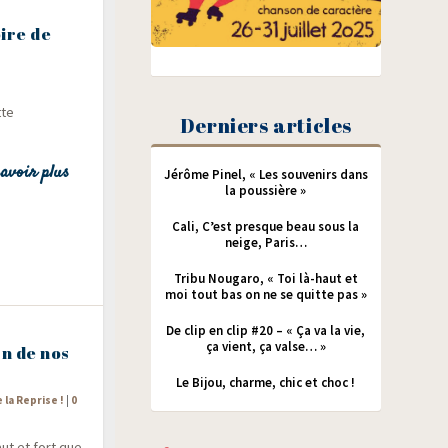
oire de
tte
Derniers articles
avoir plus
Jérôme Pinel, « Les souvenirs dans
la poussière »
Cali, C’est presque beau sous la
neige, Paris…
Tribu Nougaro, « Toi là-haut et
moi tout bas on ne se quitte pas »
De clip en clip #20 – « Ça va la vie,
ça vient, ça valse… »
n de nos
Le Bijou, charme, chic et choc !
e la Reprise !
|
0
haut et fort que