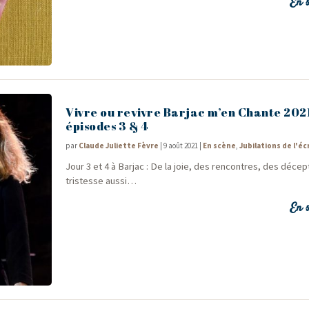
En s
Vivre ou revivre Barjac m’en Chante 202
épisodes 3 & 4
par
Claude Juliette Fèvre
|
9 août 2021
|
En scène
,
Jubilations de l'éc
Jour 3 et 4 à Bar­jac : De la joie, des ren­contres, des décep­
tris­tesse aussi…
En s