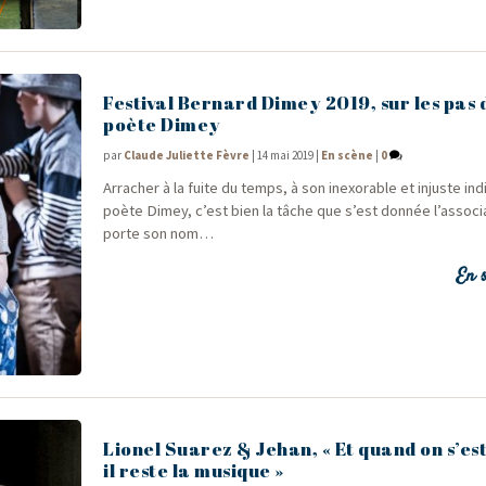
Festival Bernard Dimey 2019, sur les pas 
poète Dimey
par
Claude Juliette Fèvre
|
14 mai 2019
|
En scène
|
0
Arra­cher à la fuite du temps, à son inexo­rable et injuste indi
poète Dimey, c’est bien la tâche que s’est don­née l’associ
porte son nom…
En s
Lionel Suarez & Jehan, « Et quand on s’est
il reste la musique »