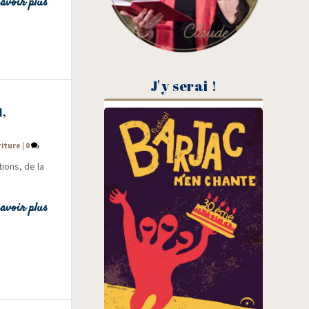
avoir plus
J'y serai !
1,
riture
|
0
tions, de la
avoir plus