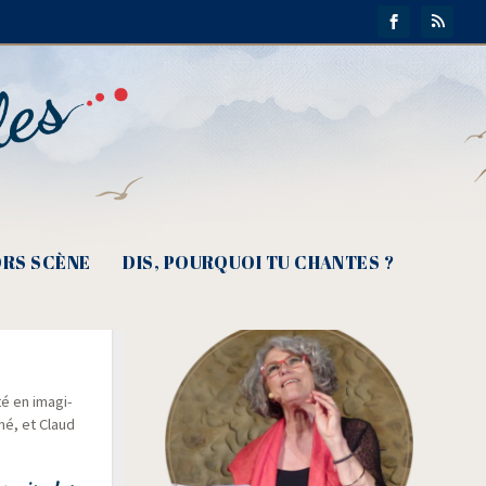
RS SCÈNE
DIS, POURQUOI TU CHANTES ?
, la
é en ima­gi­
mé, et Claud