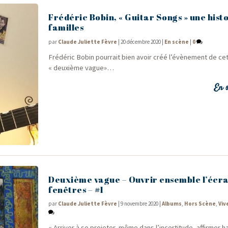
Frédéric Bobin, « Guitar Songs » une hist
familles
par
Claude Juliette Fèvre
|
20 décembre 2020
|
En scène
|
0
Fré­dé­ric Bobin pour­rait bien avoir créé l’évènement de ce
« deuxième vague»…
En s
Deuxième vague – Ouvrir ensemble l’écra
fenêtres – #1
par
Claude Juliette Fèvre
|
9 novembre 2020
|
Albums
,
Hors Scène
,
Viv
« Arri­ver à se pro­je­ter, même dans l’in­cer­ti­tude, affir­mer 