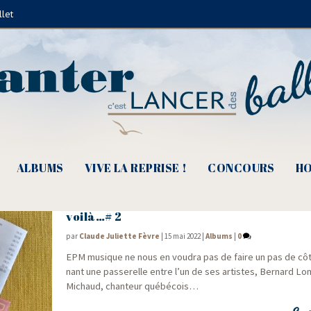
llet
Bernard Dimey
ALBUMS
VIVE LA REPRISE !
CONCOURS
HO
Bernard Lomé & Claud Michaud, La poésie
voilà…# 2
par
Claude Juliette Fèvre
|
15 mai 2022
|
Albums
|
0
EPM musique ne nous en vou­dra pas de faire un pas de côt
nant une pas­se­relle entre l’un de ses artistes, Ber­nard Lo
Michaud, chan­teur québécois…