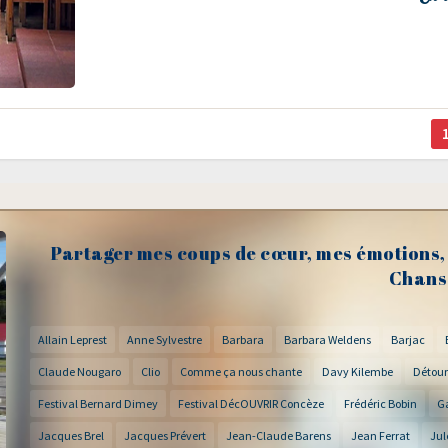
Partager mes coups de cœur, mes émotions, 
Chans
Allain Leprest
Anne Sylvestre
Barbara
Barbara Weldens
Barjac
Claude Nougaro
Clio
Comme ça nous chante
Davy Kilembe
Détour
Festival Bernard Dimey
Festival DécOUVRIR Concèze
Frédéric Bobin
G
Jacques Brel
Jacques Prévert
Jean-Claude Barens
Jean Ferrat
Jul