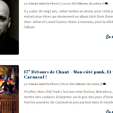
par
Claude Juliette Fèvre
|
11 janvier 2019
|
Albums
,
En scène
|
0
Il y a plus de vingt ans, Jehan tombe en amour pour cette po
extrait onze titres qui deviennent un album titré Divin Dime
donc Jehan et Lio­nel Sua­rez réunis à nou­veau, pour la rééd
l’album
En s
e
17
Détours de Chant – Mon côté punk, Et 
Carnaval !
par
Claude Juliette Fèvre
|
5 février 2018
|
Albums
,
En scène
|
0
Pica­flor, Mon côté Punk c’est une note fes­tive, libé­ra­trice,
mettre des cou­leurs écla­tantes sur le gris des jours d’h
font les jour­nées de Car­na­val un peu par­tout dans le mond
En s