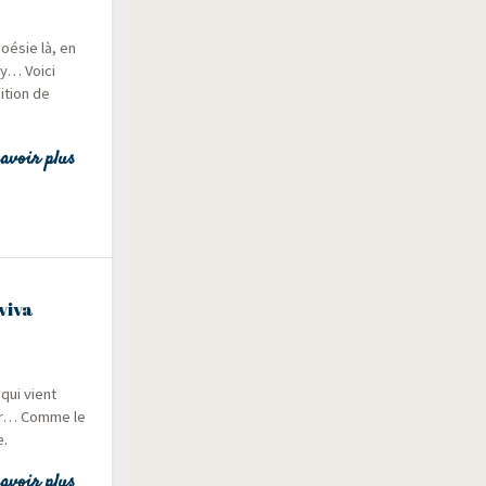
é­sie là, en
y… Voi­ci
i­tion de
avoir plus
viva
 qui vient
iver… Comme le
e.
avoir plus