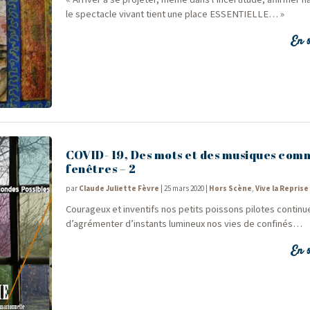
le spec­tacle vivant tient une place ESSENTIELLE… »
En s
COVID- 19, Des mots et des musiques com
fenêtres – 2
par
Claude Juliette Fèvre
|
25 mars 2020
|
Hors Scène
,
Vive la Reprise 
Cou­ra­geux et inven­tifs nos petits pois­sons pilotes conti­nu
d’agrémenter d’instants lumi­neux nos vies de confinés…
En s