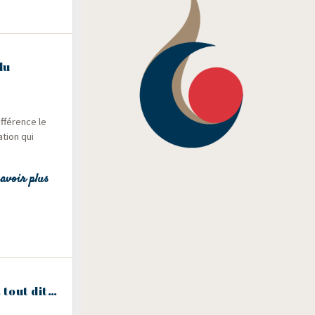
du
f­fé­rence le
ation qui
avoir plus
 tout dit…