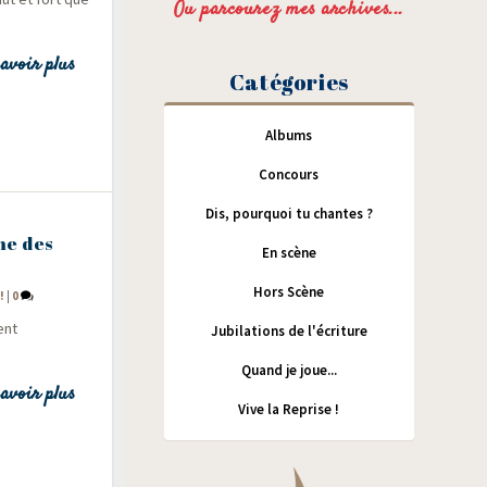
Ou parcourez mes archives...
avoir plus
Catégories
Albums
Concours
Dis, pourquoi tu chantes ?
me des
En scène
Hors Scène
!
|
0
ent
Jubilations de l'écriture
Quand je joue...
avoir plus
Vive la Reprise !