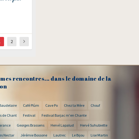
1
2
mes rencontres... dans le domaine de la
on
Baudelaire
Café Plùm
Cave Po
Chez ta Mère
Chouf
s de Chant
Festival
Festival Barjac m'en Chante
arance
Georges Brassens
Hervé Lapalud
Hervé Suhubiette
es Nectar
Jérémie Bossone
Lautrec
Le Bijou
Lise Martin