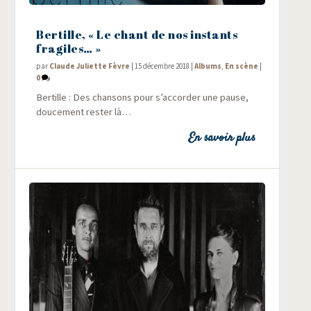
Bertille, « Le chant de nos instants
fragiles… »
par
Claude Juliette Fèvre
|
15 décembre 2018
|
Albums
,
En scène
|
0
Ber­tille : Des chan­sons pour s’accorder une pause,
dou­ce­ment res­ter là…
En savoir plus