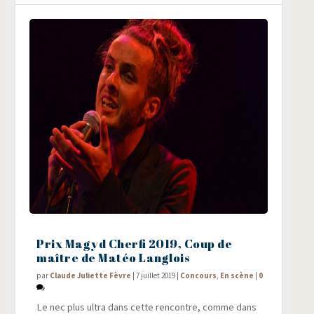
Prix Magyd Cherfi 2019, Coup de
maître de Matéo Langlois
par
Claude Juliette Fèvre
|
7 juillet 2019
|
Concours
,
En scène
|
0
Le nec plus ultra dans cette ren­contre, comme dans