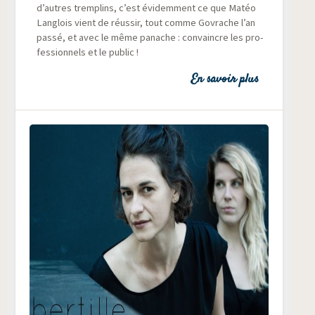
d’autres trem­plins, c’est évi­dem­ment ce que Matéo
Lan­glois vient de réus­sir, tout comme Govrache l’an
pas­sé, et avec le même panache : convaincre les pro­
fes­sion­nels et le public !
En savoir plus