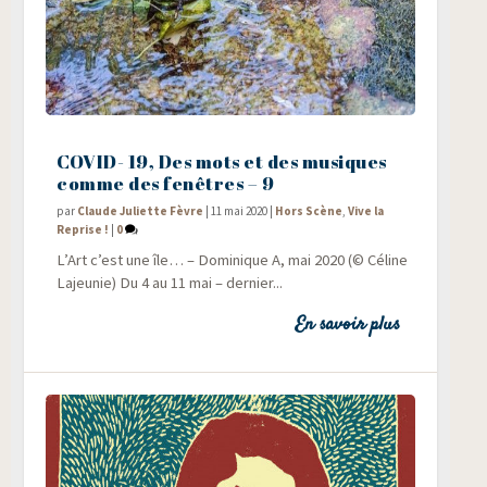
COVID- 19, Des mots et des musiques
comme des fenêtres – 9
par
Claude Juliette Fèvre
|
11 mai 2020
|
Hors Scène
,
Vive la
Reprise !
|
0
L’Art c’est une île… – Domi­nique A, mai 2020 (© Céline
Lajeunie) Du 4 au 11 mai – der­nier...
En savoir plus