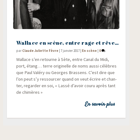
Wallace en scène, entre rage et rêve…
par
Claude Juliette Fèvre
|
7 janvier 2017
|
En scène
|
0
Wal­lace s’en retourne à Sète, entre Canal du Midi,
port, étang… terre ori­gi­nelle de noms aus­si célèbres
que Paul Valé­ry ou Georges Bras­sens. C’est dire que
l’on peut s’y res­sour­cer quand on veut écrire et chan­
ter, regar­der en soi, « Las­sé d’avoir cou­ru après tant
de chimères »
En savoir plus