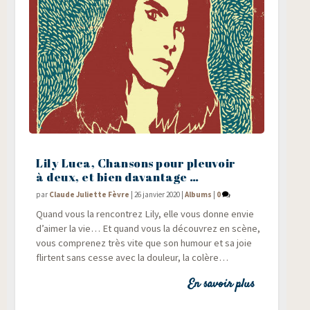
Lily Luca, Chansons pour pleuvoir
à deux, et bien davantage …
par
Claude Juliette Fèvre
|
26 janvier 2020
|
Albums
|
0
Quand vous la ren­con­trez Lily, elle vous donne envie
d’aimer la vie… Et quand vous la décou­vrez en scène,
vous com­pre­nez très vite que son humour et sa joie
flirtent sans cesse avec la dou­leur, la colère…
En savoir plus