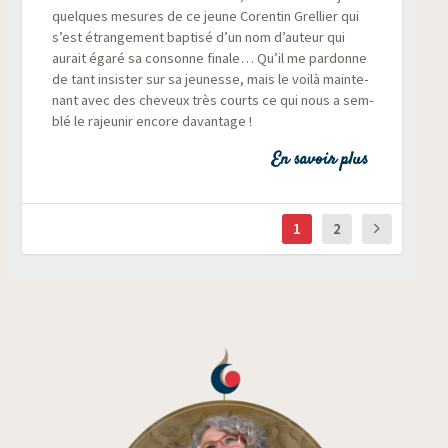
quelques mesures de ce jeune Coren­tin Grel­lier qui
s’est étran­ge­ment bap­ti­sé d’un nom d’auteur qui
aurait éga­ré sa consonne finale… Qu’il me par­donne
de tant insis­ter sur sa jeu­nesse, mais le voi­là main­te­
nant avec des che­veux très courts ce qui nous a sem­
blé le rajeu­nir encore davantage !
En savoir plus
1
2