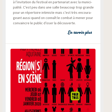
à l’invitation du fes­ti­val en par­te­na­riat avec la muni­ci­
pa­li­té. C’est peu dans une salle beau­coup trop grande
pour un réper­toire inti­miste mais c’est très encou­ra­
geant aus­si quand on connaît le com­bat à mener pour
convaincre le public d’oser la découverte.
En savoir plus