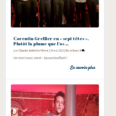
Corentin Grellier en « sept têtes »,
Plutôt la plume que l’os …
par
Claude Juliette Fèvre
|
29 mai 2022
|
En scène
|
0
Un mot nous vient : époustouflant !
En savoir plus