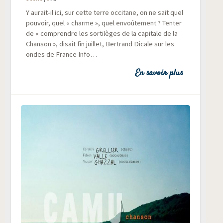
Y aurait-il ici, sur cette terre occi­tane, on ne sait quel
pou­voir, quel « charme », quel envoû­te­ment ? Ten­ter
de « com­prendre les sor­ti­lèges de la capi­tale de la
Chan­son », disait fin juillet, Ber­trand Dicale sur les
ondes de France Info…
En savoir plus