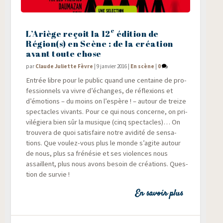
e
L’Ariège reçoit la 12
édition de
Région(s) en Scène : de la création
avant toute chose
par
Claude Juliette Fèvre
|
9 janvier 2016
|
En scène
|
0
Entrée libre pour le public quand une cen­taine de pro­
fes­sion­nels va vivre d’échanges, de réflexions et
d’émotions – du moins on l’espère ! – autour de treize
spec­tacles vivants. Pour ce qui nous concerne, on pri­
vi­lé­gie­ra bien sûr la musique (cinq spec­tacles)… On
trou­ve­ra de quoi satis­faire notre avi­di­té de sen­sa­
tions. Que vou­lez-vous plus le monde s’agite autour
de nous, plus sa fré­né­sie et ses vio­lences nous
assaillent, plus nous avons besoin de créa­tions. Ques­
tion de survie !
En savoir plus