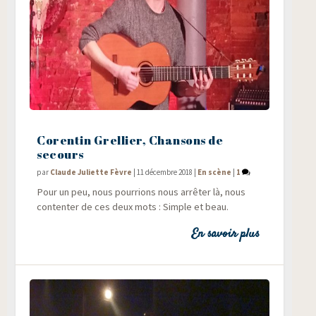
Corentin Grellier, Chansons de
secours
par
Claude Juliette Fèvre
|
11 décembre 2018
|
En scène
|
1
Pour un peu, nous pour­rions nous arrê­ter là, nous
conten­ter de ces deux mots : Simple et beau.
En savoir plus