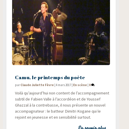
Camu, le printemps du poète
par
Claude Juliette Fèvre
|
4 mars 2017
|
En scène
|
0
Voi­là qu’aujourd’hui non content de l’accompagnement
sub­til de Fabien Valle à l’accordéon et de Yous­sef
Ghaz­zal à la contre­basse, il nous pré­sente un nou­vel
accom­pa­gna­teur : le bat­teur Dimi­tri Kogane qui le
rejoint en jeu­nesse et en sen­si­bi­li­té surtout.
En savoir plus