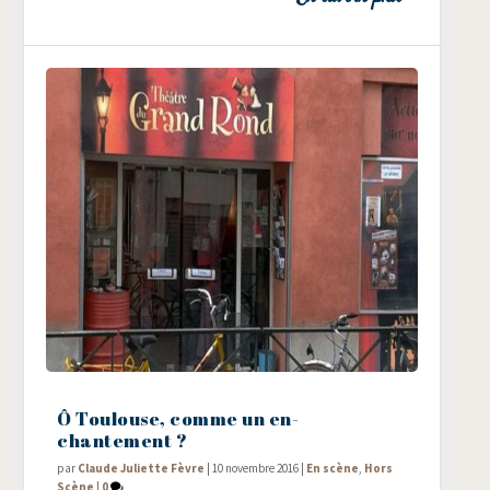
Ô Toulouse, comme un en-
chantement ?
par
Claude Juliette Fèvre
|
10 novembre 2016
|
En scène
,
Hors
Scène
|
0