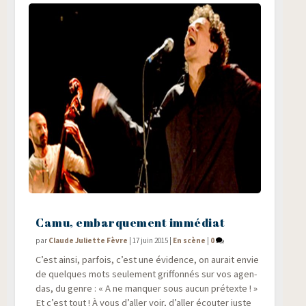
Camu, embarquement immédiat
par
Claude Juliette Fèvre
|
17 juin 2015
|
En scène
|
0
C’est ain­si, par­fois, c’est une évi­dence, on aurait envie
de quelques mots seule­ment grif­fon­nés sur vos agen­
das, du genre : « A ne man­quer sous aucun pré­texte ! »
Et c’est tout ! À vous d’aller voir, d’aller écou­ter juste