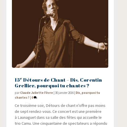
e
15
Détours de Chant – Dis, Corentin
Grellier, pourquoi tu chantes ?
par
Claude Juliette Fèvre
|
30 janvier 2016
|
Dis, pourquoi tu
chantes ?
|
0
Ce troi­sième soir, Détours de chant n’offre pas moins
de sept ren­dez-vous. Ce concert est une pre­mière
à Lau­na­guet dans sa salle des fêtes qui accueille le
trio Camu. Une cin­quan­taine de spec­ta­teurs a répon­du