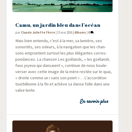
Camu, un jardin bleu dans l’océan
par
Claude Juliette Fèvre
|
15 mai 2016
|
Albums
|
0
Mais bien enten­du, c’est à la mer, sa lumière, ses
sono­ri­tés, ses odeurs, à la navi­ga­tion que les chan­
sons empruntent sur­tout les plus élé­gantes cor­res­
pon­dances. La chan­son Les goé­lands, « les goé­lands
fous joyeux qui dan­saient », conti­nue de nous bou­le­
ver­ser avec cette image de la mère res­tée sur le quai,
« droite comme un i sans son point »… L’accordéon
tour­billonne à la fin et achève sa danse folle dans une
valse lente.
En savoir plus