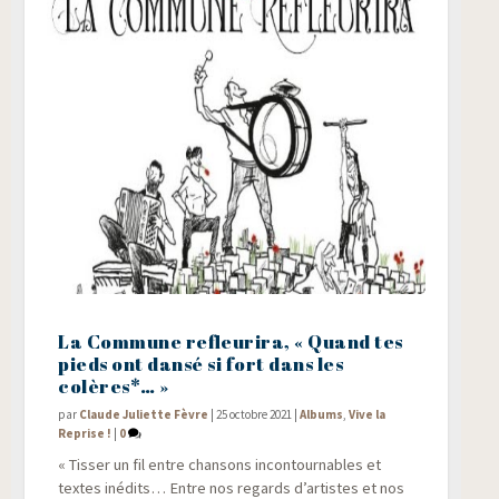
La Commune refleurira, « Quand tes
pieds ont dansé si fort dans les
colères*… »
par
Claude Juliette Fèvre
|
25 octobre 2021
|
Albums
,
Vive la
Reprise !
|
0
« Tis­ser un fil entre chan­sons incon­tour­nables et
textes inédits… Entre nos regards d’artistes et nos