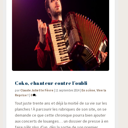
Coko, chanteur contre l’oubli
par
Claude Juliette Fèvre
|
11 septembre 2014
|
En scène
,
Vive la
Reprise !
|
0
Tout juste trente ans et déjà la moi­tié de sa vie sur les
planches ! À par­cou­rir les rubriques de son site, on se
demande ce que cette chro­nique pour­ra bien ajou­ter
aux concerts de louanges… un dos­sier de presse à en
faire pâlir plus d’un, dès la sor­tie de son pre­mier