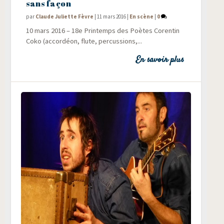
sans façon
par
Claude Juliette Fèvre
|
11 mars 2016
|
En scène
|
0
10 mars 2016 – 18e Prin­temps des Poètes Coren­tin
Coko (accor­déon, flute, per­cus­sions,...
En savoir plus