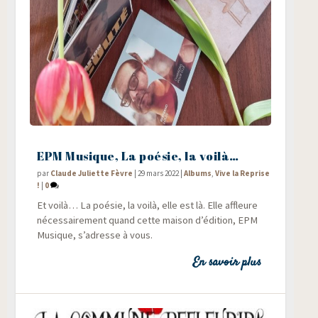
EPM Musique, La poésie, la voilà…
par
Claude Juliette Fèvre
|
29 mars 2022
|
Albums
,
Vive la Reprise
!
|
0
Et voi­là… La poé­sie, la voi­là, elle est là. Elle affleure
néces­sai­re­ment quand cette mai­son d’édition, EPM
Musique, s’adresse à vous.
En savoir plus