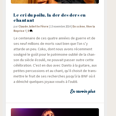
Le cri du poilu, la der des ders en
chantant
par
Claude Juliette Fèvre
|
13 novembre 2014
|
En scène
,
Vive la
Reprise !
|
0
Le cen­te­naire de ces quatre années de guerre et de
ses neuf mil­lions de morts vaut bien que l’on s’y
attarde un peu. Coko, dont nous avons récem­ment
sou­li­gné le goût pour le patri­moine oublié de la chan­
son du siècle écou­lé, ne pou­vait pas­ser outre cette
célé­bra­tion. C’est en duo avec Dani­to à la gui­tare, aux
petites per­cus­sions et au chant, qu’il choi­sit de trans­
mettre le fruit de ses recherches jusqu’à la BNF où il
a déni­ché quelques joyaux voués à l’oubli.
En savoir plus