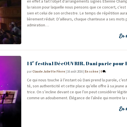
en effet a fait l’objet d’arrangements signés Étienne Cham­po
la rai­son pour laquelle nous pen­sons que ce concert, c’est
sien et celui de son orchestre. Le temps de répé­ti­tion aura 
liè­re­ment réduit. D’ailleurs, chaque chan­teuse a ses mots 
admiration…
En s
e
14
festival DécOUVRIR, Dani parie pour 
par
Claude Juliette Fèvre
|
16 août 2016
|
En scène
|
0
Ce qui nous touche à l’instant où Dani prend la parole, c’est s
té, son authen­ti­ci­té et cette place qu’elle offre à sa jeune
trice. On s’incline devant ce que l’on peut consi­dé­rer légi­t
comme un adou­be­ment. Élé­gance de l’aînée qui montre la
En s