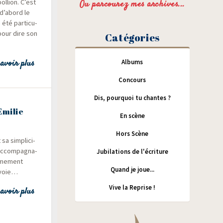
l­lion. C’est
Ou parcourez mes archives...
 d’abord le
été par­ti­cu­
pour dire son
Catégories
avoir plus
Albums
Concours
Dis, pourquoi tu chantes ?
Emilie
En scène
Hors Scène
a sim­pli­ci­
 accom­pa­gna­
Jubilations de l'écriture
i­me­ment
Quand je joue...
 voie…
Vive la Reprise !
avoir plus