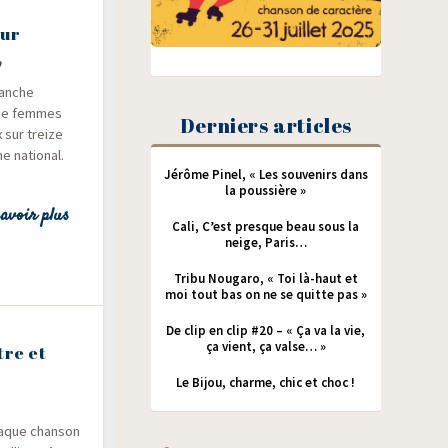
our
lanche
s de femmes
Derniers articles
 sur treize
e natio­nal.
Jérôme Pinel, « Les souvenirs dans
la poussière »
avoir plus
Cali, C’est presque beau sous la
neige, Paris…
Tribu Nougaro, « Toi là-haut et
moi tout bas on ne se quitte pas »
De clip en clip #20 – « Ça va la vie,
ça vient, ça valse… »
tre et
Le Bijou, charme, chic et choc !
Chaque chan­son