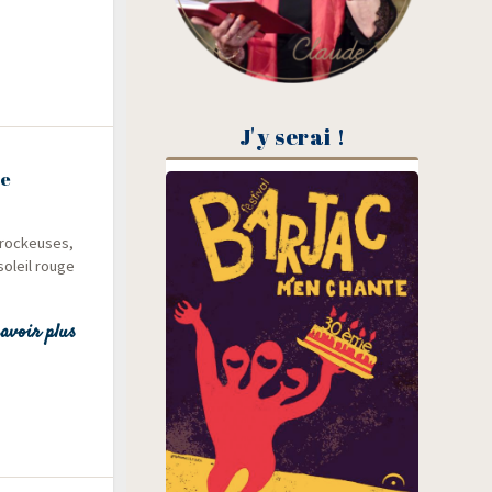
J'y serai !
me
e rockeuses,
soleil rouge
avoir plus