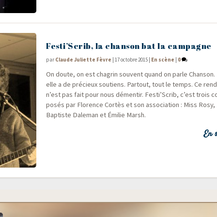
Festi’Scrib, la chanson bat la campagne
par
Claude Juliette Fèvre
|
17 octobre 2015
|
En scène
|
0
On doute, on est cha­grin sou­vent quand on parle Chan­son. 
elle a de pré­cieux sou­tiens. Par­tout, tout le temps. Ce ren
n’est pas fait pour nous démen­tir. Festi’Scrib, c’est trois 
po­sés par Flo­rence Cor­tès et son asso­cia­tion : Miss Rosy, 
Bap­tiste Dale­man et Émi­lie Marsh.
En s