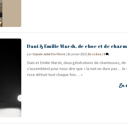
Dani & Emilie Marsh, de choc et de char
par
Claude Juliette Fèvre
|
28 janvier 2019
|
En scène
|
0
Dani et Emi­lie Marsh, deux géné­ra­tions de chan­teuses, d
s’assemblent pour nous dire que « la nuit ne dure pas… le 
rose détruit tout chaque fois… »
En s