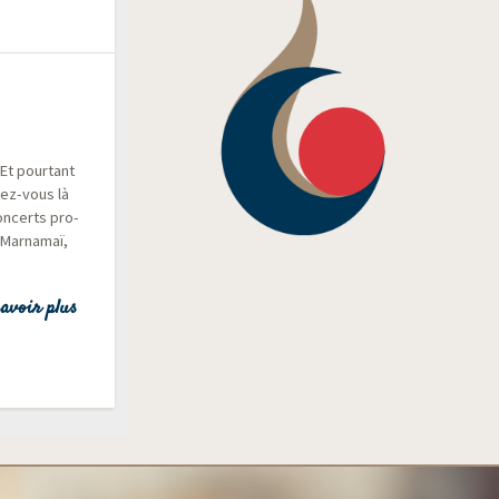
Et pour­tant
­dez-vous là
concerts pro­
Mar­na­maï,
avoir plus