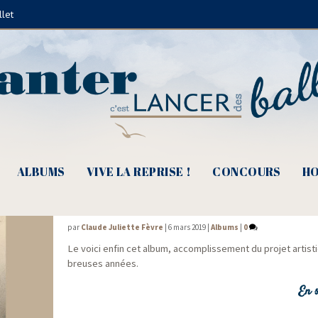
llet
Dani
ALBUMS
VIVE LA REPRISE !
CONCOURS
HO
Emilie Marsh, « On vit pour ce qui nous étr
par
Claude Juliette Fèvre
|
6 mars 2019
|
Albums
|
0
Le voi­ci enfin cet album, accom­plis­se­ment du pro­jet artis
breuses années.
En s