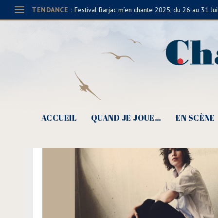
TENDANCE :
Festival Barjac m’en chante 2025, du 26 au 31 Jui
ACCUEIL
QUAND JE JOUE…
EN SCÈNE