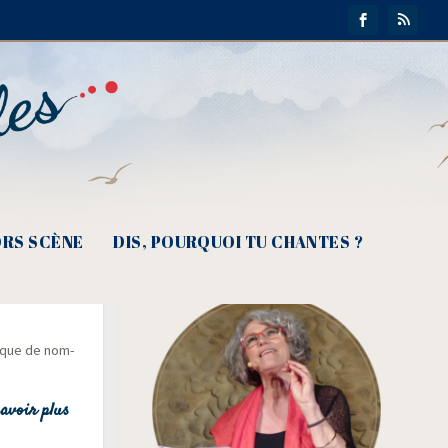
RS SCÈNE
DIS, POURQUOI TU CHANTES ?
eint »
­tique de nom­
avoir plus