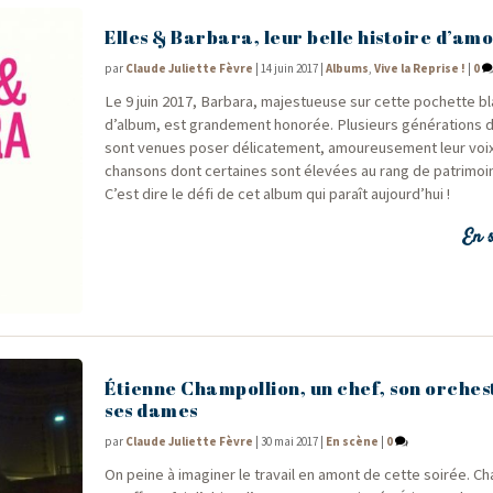
Elles & Barbara, leur belle histoire d’am
par
Claude Juliette Fèvre
|
14 juin 2017
|
Albums
,
Vive la Reprise !
|
0
Le 9 juin 2017, Bar­ba­ra, majes­tueuse sur cette pochette b
d’album, est gran­de­ment hono­rée. Plu­sieurs géné­ra­tion
sont venues poser déli­ca­te­ment, amou­reu­se­ment leur voix
chan­sons dont cer­taines sont éle­vées au rang de patri­moin
C’est dire le défi de cet album qui paraît aujourd’hui !
En s
Étienne Champollion, un chef, son orches
ses dames
par
Claude Juliette Fèvre
|
30 mai 2017
|
En scène
|
0
On peine à ima­gi­ner le tra­vail en amont de cette soi­rée. 