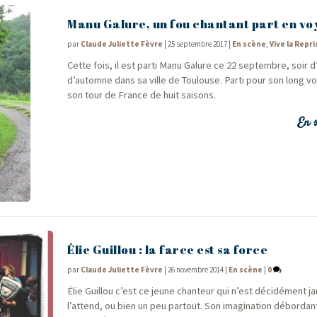
Manu Galure, un fou chantant part en v
par
Claude Juliette Fèvre
|
25 septembre 2017
|
En scène
,
Vive la Repri
Cette fois, il est par­ti Manu Galure ce 22 sep­tembre, soir 
d’automne dans sa ville de Tou­louse. Par­ti pour son long v
son tour de France de huit saisons.
En s
Élie Guillou : la farce est sa force
par
Claude Juliette Fèvre
|
26 novembre 2014
|
En scène
|
0
Élie Guillou c’est ce jeune chan­teur qui n’est déci­dé­ment j
l’attend, ou bien un peu par­tout. Son ima­gi­na­tion débor­da