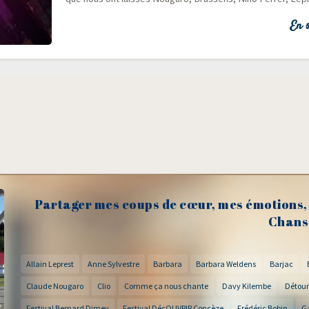
En s
Partager mes coups de cœur, mes émotions, 
Chans
Allain Leprest
Anne Sylvestre
Barbara
Barbara Weldens
Barjac
Claude Nougaro
Clio
Comme ça nous chante
Davy Kilembe
Détour
Festival Bernard Dimey
Festival DécOUVRIR Concèze
Frédéric Bobin
G