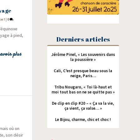
oyage
se !
|
0
d’équinoxe
oyage à pied,
Derniers articles
avoir plus
Jérôme Pinel, « Les souvenirs dans
la poussière »
Cali, C’est presque beau sous la
neige, Paris…
Tribu Nougaro, « Toi là-haut et
moi tout bas on ne se quitte pas »
De clip en clip #20 – « Ça va la vie,
ça vient, ça valse… »
Le Bijou, charme, chic et choc !
amais où on
nte, son désir