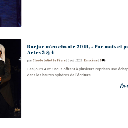
Barjac m’en chante 2019, « Par mots et pa
Actes 3 & 4
par
Claude Juliette Fèvre
|
6 août 2019
|
En scène
|
0
Les jours 4 et 5 nous offrent à plu­sieurs reprises une écha
dans les hautes sphères de l’écriture…
En s