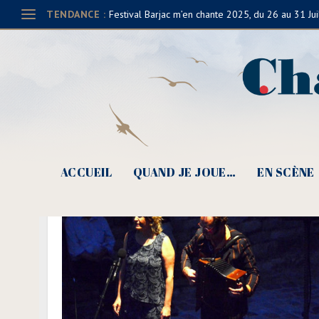
TENDANCE :
Festival Barjac m’en chante 2025, du 26 au 31 Jui
ACCUEIL
QUAND JE JOUE…
EN SCÈNE