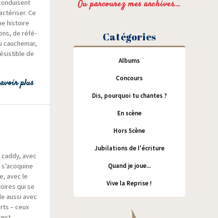
 conduisent
Ou parcourez mes archives...
c­té­ri­ser. Ce
e his­toire
ions, de réfé­
Catégories
u cau­che­mar,
­sis­tible de
Albums
Concours
avoir plus
Dis, pourquoi tu chantes ?
En scène
Hors Scène
Jubilations de l'écriture
 cad­dy, avec
e s’acoquine
Quand je joue...
e, avec le
Vive la Reprise !
toires qui se
le aus­si avec
orts – ceux
eprest…