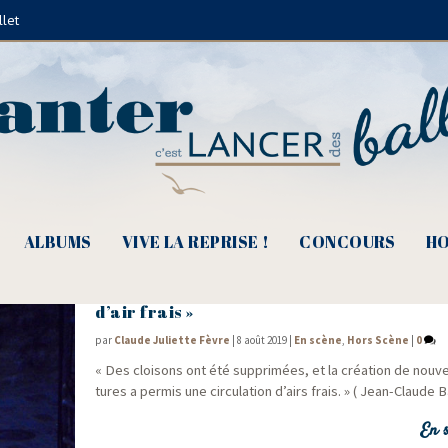
llet
Élie Guillou
ALBUMS
VIVE LA REPRISE !
CONCOURS
HO
Barjac m’en chante 2019, « Des courants
d’air frais »
par
Claude Juliette Fèvre
|
8 août 2019
|
En scène
,
Hors Scène
|
0
« Des cloi­sons ont été sup­pri­mées, et la créa­tion de nou­v
tures a per­mis une cir­cu­la­tion d’airs frais. » ( Jean-Claude
En s