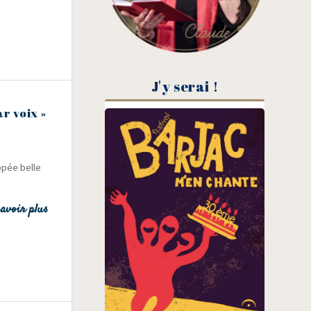
J'y serai !
r voix »
p­pée belle
avoir plus