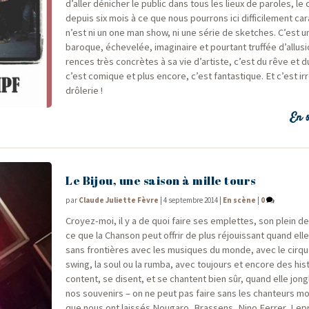
d’aller déni­cher le public dans tous les lieux de paroles, le
depuis six mois à ce que nous pour­rons ici dif­fi­ci­le­ment cara
n’est ni un one man show, ni une série de sketches. C’est un
baroque, éche­ve­lée, ima­gi­naire et pour­tant truf­fée d’allus
rences très concrètes à sa vie d’artiste, c’est du rêve et d
c’est comique et plus encore, c’est fan­tas­tique. Et c’est irré
drôlerie !
En s
Le Bijou, une saison à mille tours
par
Claude Juliette Fèvre
|
4 septembre 2014
|
En scène
|
0
Croyez-moi, il y a de quoi faire ses emplettes, son plein de
ce que la Chan­son peut offrir de plus réjouis­sant quand ell
sans fron­tières avec les musiques du monde, avec le cirqu
swing, la soul ou la rum­ba, avec tou­jours et encore des his­
content, se disent, et se chantent bien sûr, quand elle jong
nos sou­ve­nirs – on ne peut pas faire sans les chan­teurs m
que nous ont lais­sés Nou­ga­ro, Bras­sens, Nino Fer­rer, L