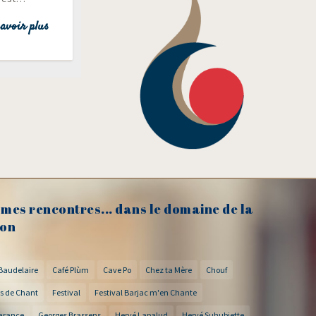
avoir plus
mes rencontres... dans le domaine de la
on
Baudelaire
Café Plùm
Cave Po
Chez ta Mère
Chouf
s de Chant
Festival
Festival Barjac m'en Chante
arance
Georges Brassens
Hervé Lapalud
Hervé Suhubiette