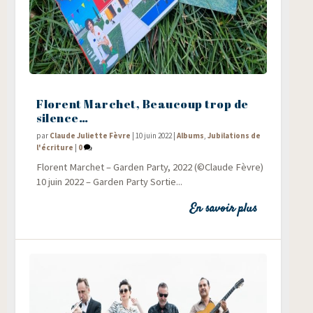
Florent Marchet, Beaucoup trop de
silence…
par
Claude Juliette Fèvre
|
10 juin 2022
|
Albums
,
Jubilations de
l'écriture
|
0
Florent Mar­chet – Gar­den Par­ty, 2022 (©Claude Fèvre)
10 juin 2022 – Gar­den Party Sor­tie...
En savoir plus