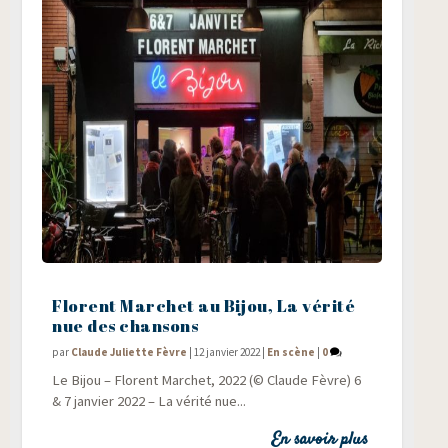
Florent Marchet au Bijou, La vérité
nue des chansons
par
Claude Juliette Fèvre
|
12 janvier 2022
|
En scène
|
0
Le Bijou – Florent Mar­chet, 2022 (© Claude Fèvre) 6
& 7 jan­vier 2022 – La véri­té nue...
En savoir plus