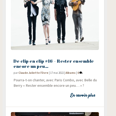
De clip en clip #16 – Rester ensemble
encore un peu…
par
Claude Juliette Fèvre
|
17 mai 2022
|
Albums
|
0
Pour­ra-t-on chan­ter, avec Paris Com­bo, avec Belle du
Ber­ry « Res­ter ensemble encore un peu… » ?
En savoir plus