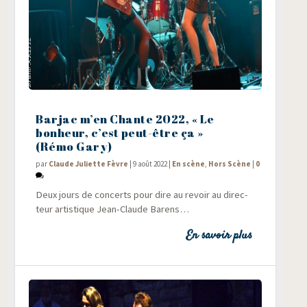
Barjac m’en Chante 2022, « Le
bonheur, c’est peut-être ça »
(Rémo Gary)
par
Claude Juliette Fèvre
|
9 août 2022
|
En scène
,
Hors Scène
|
0
Deux jours de concerts pour dire au revoir au direc­
teur artis­tique Jean-Claude Barens…
En savoir plus