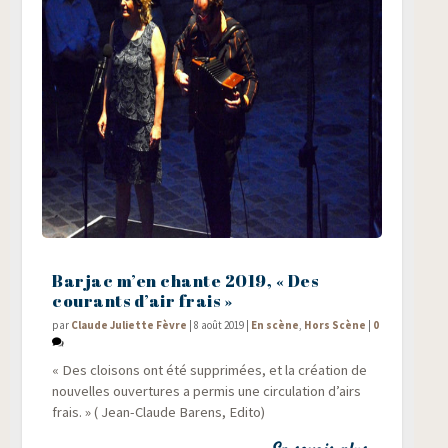
Barjac m’en chante 2019, « Des
courants d’air frais »
par
Claude Juliette Fèvre
|
8 août 2019
|
En scène
,
Hors Scène
|
0
« Des cloi­sons ont été sup­pri­mées, et la créa­tion de
nou­velles ouver­tures a per­mis une cir­cu­la­tion d’airs
frais. » ( Jean-Claude Barens, Edito)