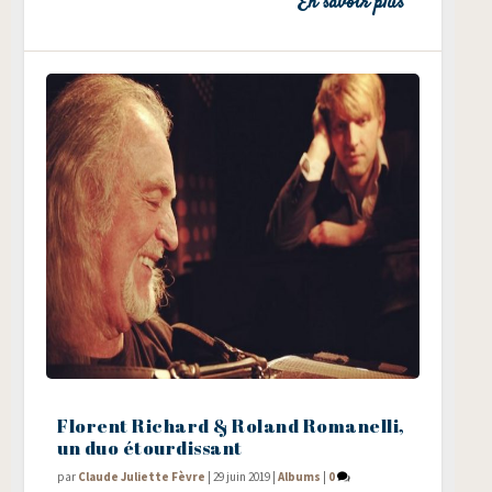
En savoir plus
Florent Richard & Roland Romanelli,
un duo étourdissant
par
Claude Juliette Fèvre
|
29 juin 2019
|
Albums
|
0